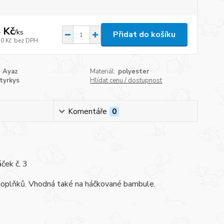
 Kč
/
ks
Přidat do košíku
10 Kč
bez DPH
Ayaz
Materiál:
polyester
tyrkys
Hlídat cenu / dostupnost
Komentáře
0
ček č. 3
h doplňků. Vhodná také na háčkované bambule.