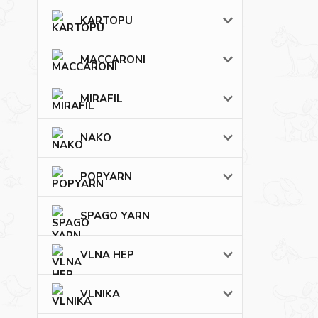
KARTOPU
MACCARONI
MIRAFIL
NAKO
POPYARN
SPAGO YARN
VLNA HEP
VLNIKA