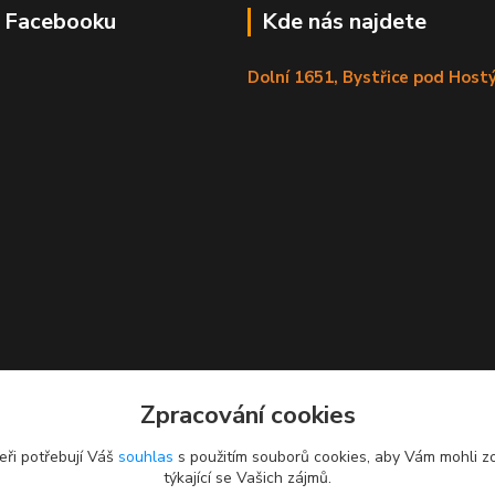
a Facebooku
Kde nás najdete
Dolní 1651, Bystřice pod Hos
Zpracování cookies
eři potřebují Váš
souhlas
s použitím souborů cookies, aby Vám mohli z
týkající se Vašich zájmů.