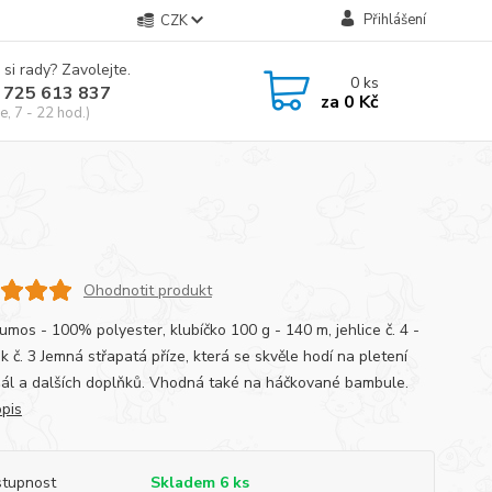
Přihlášení
CZK
 si rady? Zavolejte.
0
ks
 725 613 837
za
0 Kč
e, 7 - 22 hod.)
Ohodnotit produkt
umos - 100% polyester, klubíčko 100 g - 140 m, jehlice č. 4 -
k č. 3 Jemná střapatá příze, která se skvěle hodí na pletení
šál a dalších doplňků. Vhodná také na háčkované bambule.
opis
tupnost
Skladem 6 ks