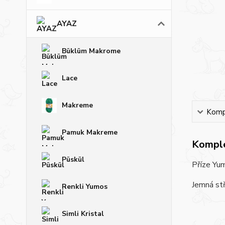
AYAZ
Büklüm Makrome
Lace
Makreme
Kompl
Pamuk Makreme
Komple
Püskül
Příze Yum
Jemná stř
Renkli Yumos
Simli Kristal