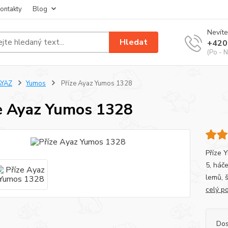
ontakty
Blog
Nevíte
Hledat
+420
(Po - N
AYAZ
Yumos
Příze Ayaz Yumos 1328
e Ayaz Yumos 1328
Příze Y
5, háče
lemů, 
celý p
Dos