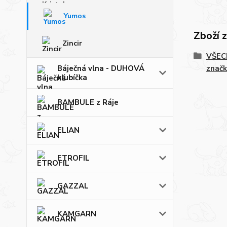
Yumos
Zboží 
Zincir
VŠECH
Báječná vlna - DUHOVÁ
značk
klubíčka
BAMBULE z Ráje
ELIAN
ETROFIL
GAZZAL
KAMGARN