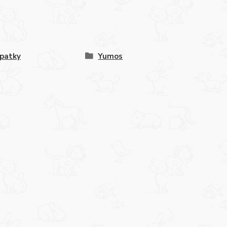
patky
Yumos