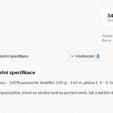
34
28,
Značka:
Barva:
etní specifikace
Hodnocení
2
tní specifikace
os - 100% polyester, klubíčko 100 g - 140 m, jehlice č. 4 - 5, há
apatá příze, která se skvěle hodí na pletení lemů, šál a dalšíc