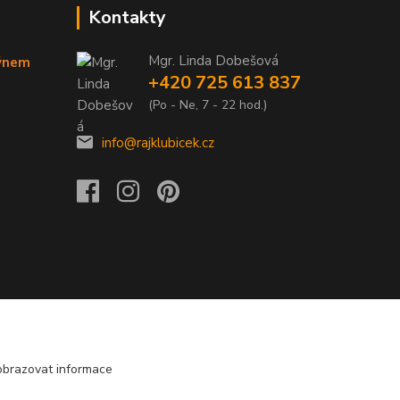
Kontakty
Mgr. Linda Dobešová
týnem
+420 725 613 837
(Po - Ne, 7 - 22 hod.)
info@rajklubicek.cz
obrazovat informace