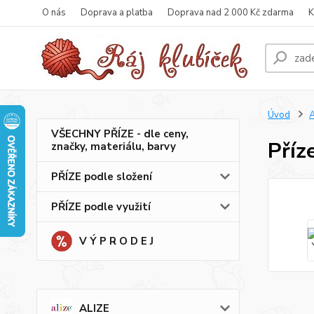
O nás
Doprava a platba
Doprava nad 2 000 Kč zdarma
K
Úvod
VŠECHNY PŘÍZE - dle ceny,
Příz
značky, materiálu, barvy
PŘÍZE podle složení
PŘÍZE podle využití
V Ý P R O D E J
ALIZE