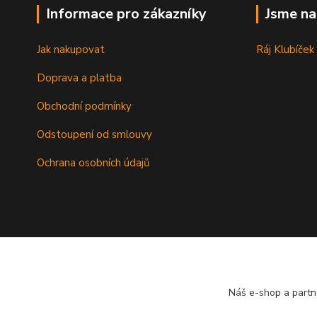
Informace pro zákazníky
Jsme n
Jak nakupovat
Ráj Klubíček
Doprava a platba
Obchodní podmínky
Odstoupení od smlouvy
Ochrana osobních údajů
Náš e-shop a partn