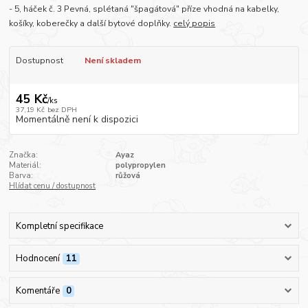
- 5, háček č. 3 Pevná, splétaná "špagátová" příze vhodná na kabelky,
košíky, koberečky a další bytové doplňky.
celý popis
Dostupnost
Není skladem
45 Kč
/
ks
37,19 Kč
bez DPH
Momentálně není k dispozici
Značka:
Ayaz
Materiál:
polypropylen
Barva:
růžová
Hlídat cenu / dostupnost
Kompletní specifikace
Hodnocení
11
Komentáře
0