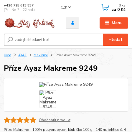
0
ks
+420 725 613 837
CZK
za
0 Kč
(Po - Ne, 7 - 22 hod.)
Menu
Hledat
Úvod
AYAZ
Makreme
Příze Ayaz Makreme 9249
Příze Ayaz Makreme 9249
Ohodnotit produkt
Příze Makreme - 100% polypropylen, klubíčko 100 g - 140 m, jehlice č. 4