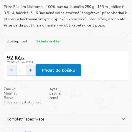
Příze Büklüm Makrome - 100% bavlna, klubíčko 250 g - 135 m, jehlice č.
3,5 - 4, háček č. 5 - 6 Bavlněná volně stočená "špagátová" příze vhodná k
pletení a háčkování různých doplňků - koberečků, předložek, ozdob atd.
Příze se dá použít i na drhání a k výrobě kabelek.
celý popis
Dostupnost
Skladem 4 ks
92 Kč
/
ks
76,03 Kč
bez DPH
Přidat do košíku
Značka:
Ayaz
Materiál:
bavlna
Barva:
černá
Hlídat cenu / dostupnost
Kompletní specifikace