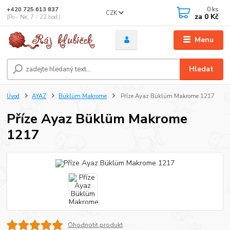
0
ks
+420 725 613 837
CZK
za
0 Kč
(Po - Ne, 7 - 22 hod.)
Menu
Hledat
Úvod
AYAZ
Büklüm Makrome
Příze Ayaz Büklüm Makrome 1217
Příze Ayaz Büklüm Makrome
1217
Ohodnotit produkt