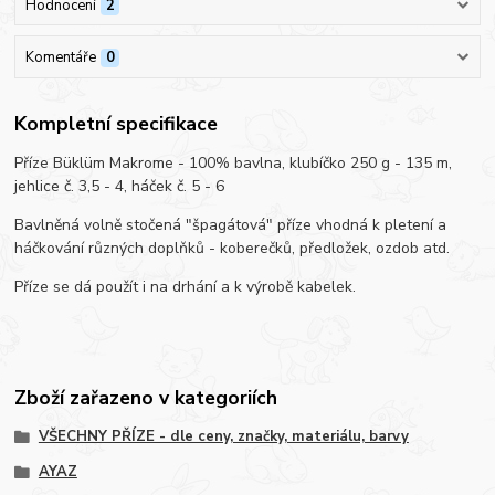
Hodnocení
2
Komentáře
0
Kompletní specifikace
Příze Büklüm Makrome - 100% bavlna, klubíčko 250 g - 135 m,
jehlice č. 3,5 - 4, háček č. 5 - 6
Bavlněná volně stočená "špagátová" příze vhodná k pletení a
háčkování různých doplňků - koberečků, předložek, ozdob atd.
Příze se dá použít i na drhání a k výrobě kabelek.
Zboží zařazeno v kategoriích
VŠECHNY PŘÍZE - dle ceny, značky, materiálu, barvy
AYAZ