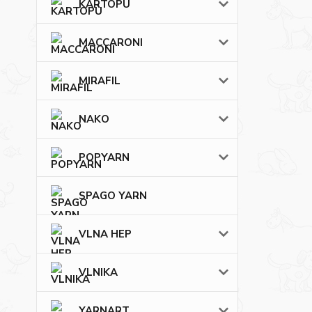
KARTOPU
MACCARONI
MIRAFIL
NAKO
POPYARN
SPAGO YARN
VLNA HEP
VLNIKA
YARNART