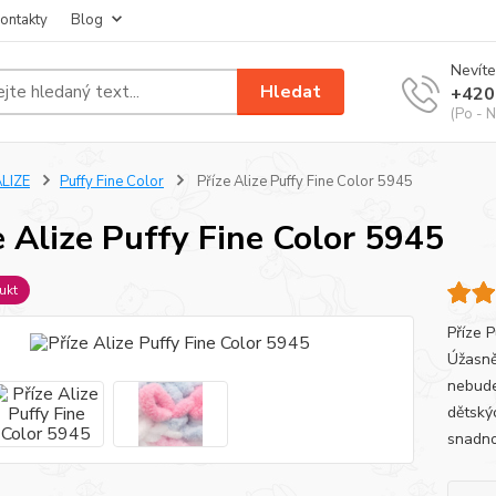
ontakty
Blog
Nevíte
Hledat
+420
(Po - N
LIZE
Puffy Fine Color
Příze Alize Puffy Fine Color 5945
e Alize Puffy Fine Color 5945
ukt
Příze 
Úžasně
nebude
dětskýc
snadno 