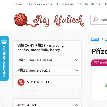
O nás
Doprava a platba
Doprava nad 2 000 Kč zdarma
K
Úvod
A
VŠECHNY PŘÍZE - dle ceny,
Příz
značky, materiálu, barvy
PŘÍZE podle složení
TOP prod
PŘÍZE podle využití
V Ý P R O D E J
ALIZE