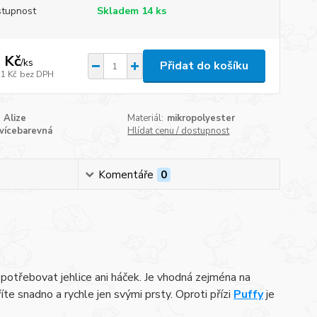
tupnost
Skladem 14 ks
 Kč
/
ks
Přidat do košíku
11 Kč
bez DPH
Alize
Materiál:
mikropolyester
vícebarevná
Hlídat cenu / dostupnost
Komentáře
0
potřebovat jehlice ani háček. Je vhodná zejména na
íte snadno a rychle jen svými prsty. Oproti přízi
Puffy
je