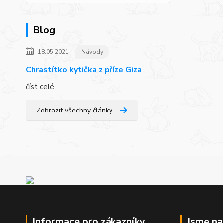
Blog
18.05.2021
Návody
Chrastítko kytička z příze Giza
číst celé
Zobrazit všechny články
Informace pro zákazníky
Jsme n