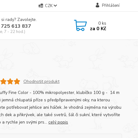
Přihlášení
CZK
 si rady? Zavolejte.
0
ks
 725 613 837
za
0 Kč
e, 7 - 22 hod.)
Ohodnotit produkt
Puffy Fine Color - 100% mikropolyester, klubíčko 100 g - 14 m
 jemná chlupatá příze s předpřipravenými oky, na kterou
te potřebovat jehlice ani háček. Je vhodná zejména na výrobu
h dek a přikrývek, ale také svetrů, šál či sukní, které vytvoříte
a rychle jen svými prs...
celý popis