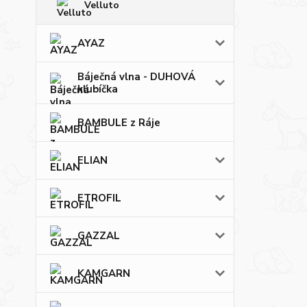
Velluto
AYAZ
Báječná vlna - DUHOVÁ
klubíčka
BAMBULE z Ráje
ELIAN
ETROFIL
GAZZAL
KAMGARN