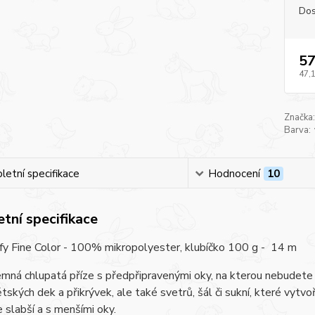
Dos
57
47,
Značka:
Barva:
etní specifikace
Hodnocení
10
tní specifikace
fy Fine Color - 100% mikropolyester, klubíčko 100 g - 14 m
mná chlupatá příze s předpřipravenými oky, na kterou nebudete 
tských dek a přikrývek, ale také svetrů, šál či sukní, které vytvoř
e slabší a s menšími oky.