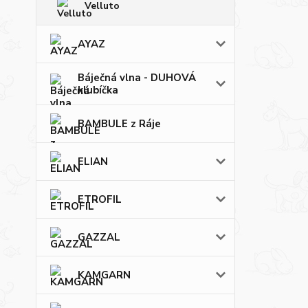
Velluto
AYAZ
Báječná vlna - DUHOVÁ
klubíčka
BAMBULE z Ráje
ELIAN
ETROFIL
GAZZAL
KAMGARN