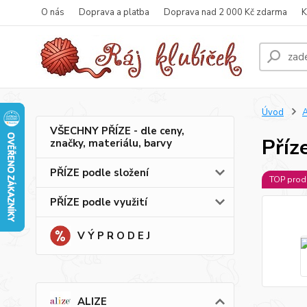
O nás
Doprava a platba
Doprava nad 2 000 Kč zdarma
K
Úvod
A
VŠECHNY PŘÍZE - dle ceny,
Příz
značky, materiálu, barvy
PŘÍZE podle složení
TOP prod
PŘÍZE podle využití
V Ý P R O D E J
ALIZE