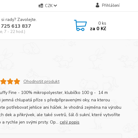
Přihlášení
CZK
 si rady? Zavolejte.
0
ks
 725 613 837
za
0 Kč
e, 7 - 22 hod.)
Ohodnotit produkt
Puffy Fine - 100% mikropolyester, klubíčko 100 g - 14 m
 jemná chlupatá příze s předpřipravenými oky, na kterou
te potřebovat jehlice ani háček. Je vhodná zejména na výrobu
h dek a přikrývek, ale také svetrů, šál či sukní, které vytvoříte
a rychle jen svými prsty. Op...
celý popis