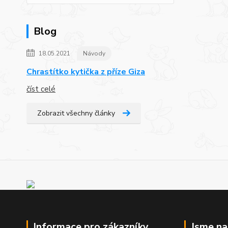
Blog
18.05.2021
Návody
Chrastítko kytička z příze Giza
číst celé
Zobrazit všechny články
Informace pro zákazníky
Jsme n