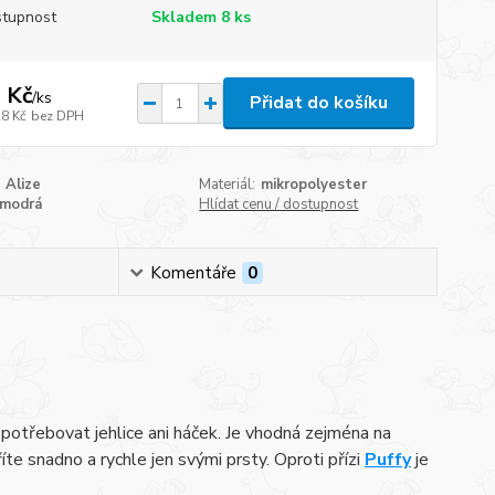
tupnost
Skladem 8 ks
 Kč
/
ks
Přidat do košíku
28 Kč
bez DPH
Alize
Materiál:
mikropolyester
modrá
Hlídat cenu / dostupnost
Komentáře
0
potřebovat jehlice ani háček. Je vhodná zejména na
íte snadno a rychle jen svými prsty. Oproti přízi
Puffy
je