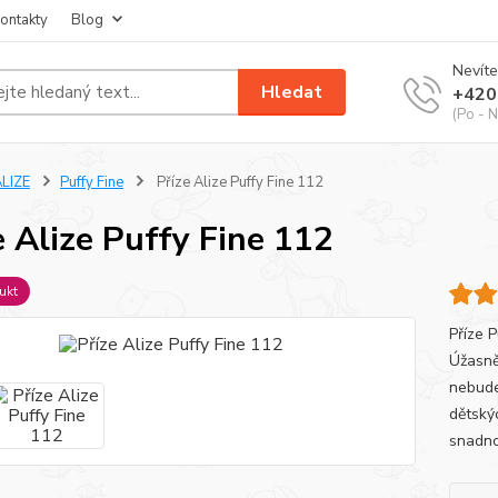
ontakty
Blog
Nevíte
Hledat
+420
(Po - N
LIZE
Puffy Fine
Příze Alize Puffy Fine 112
e Alize Puffy Fine 112
ukt
Příze 
Úžasně
nebude
dětskýc
snadno 