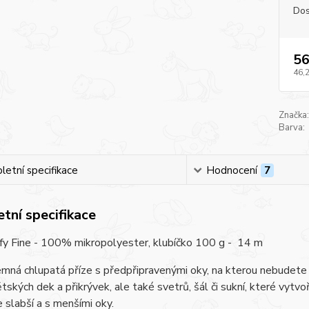
Dos
56
46,
Značka:
Barva:
etní specifikace
Hodnocení
7
tní specifikace
fy Fine - 100% mikropolyester, klubíčko 100 g - 14 m
mná chlupatá příze s předpřipravenými oky, na kterou nebudete 
tských dek a přikrývek, ale také svetrů, šál či sukní, které vytvoř
e slabší a s menšími oky.