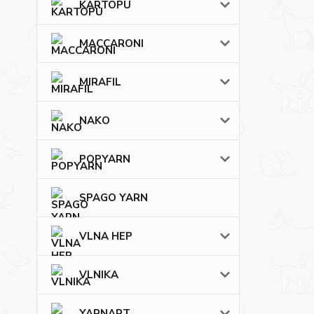
KARTOPU
MACCARONI
MIRAFIL
NAKO
POPYARN
SPAGO YARN
VLNA HEP
VLNIKA
YARNART