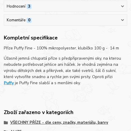
Hodnocení
3
Komentáře
0
Kompletní specifikace
Příze Puffy Fine - 100% mikropolyester, klubíčko 100 g - 14 m
Úžasně jemná chlupatá příze s předpřipravenými oky, na kterou
nebudete potřebovat jehlice ani háček. Je vhodná zejména na
výrobu dětských dek a přikrývek, ale také svetrů, šál či sukní,
které vytvoříte snadno a rychle jen svými prsty. Oproti přízi
Puffy
je Puffy Fine slabší a s menšími oky.
Zboží zařazeno v kategoriích
VŠECHNY PŘÍZE - dle ceny, značky, materiálu, barvy