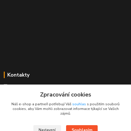
Kontakty
Mgr. Linda Dobešová
+420 725 613 837
Zpracování cookies
(Po - Ne, 7 - 22 hod.)
Náš e-shop a partneři potřebují Váš
souhlas
s použitím souborů
cookies, aby Vám mohli zobrazovat informace týkající se Vašich
info@rajklubicek.cz
zájmů.
Souhlasím
Nastavení