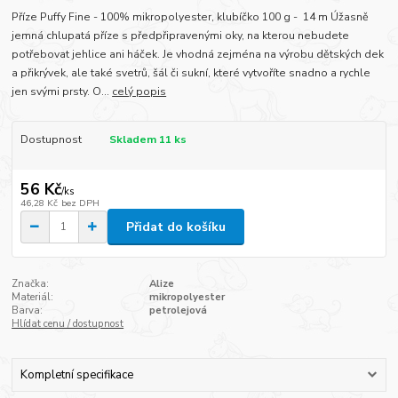
Příze Puffy Fine - 100% mikropolyester, klubíčko 100 g - 14 m Úžasně
jemná chlupatá příze s předpřipravenými oky, na kterou nebudete
potřebovat jehlice ani háček. Je vhodná zejména na výrobu dětských dek
a přikrývek, ale také svetrů, šál či sukní, které vytvoříte snadno a rychle
jen svými prsty. O...
celý popis
Dostupnost
Skladem 11 ks
56 Kč
/
ks
46,28 Kč
bez DPH
Přidat do košíku
Značka:
Alize
Materiál:
mikropolyester
Barva:
petrolejová
Hlídat cenu / dostupnost
Kompletní specifikace