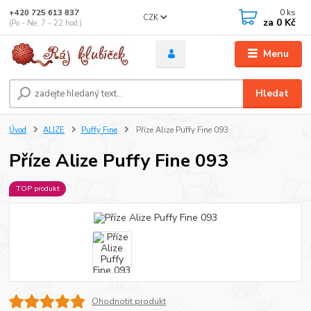
0
ks
+420 725 613 837
CZK
za
0 Kč
(Po - Ne, 7 - 22 hod.)
Menu
Hledat
Úvod
ALIZE
Puffy Fine
Příze Alize Puffy Fine 093
Příze Alize Puffy Fine 093
TOP produkt
Ohodnotit produkt