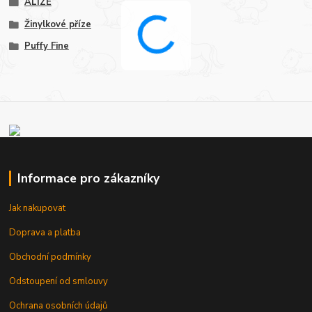
ALIZE
Žinylkové příze
Puffy Fine
Informace pro zákazníky
Jak nakupovat
Doprava a platba
Obchodní podmínky
Odstoupení od smlouvy
Ochrana osobních údajů