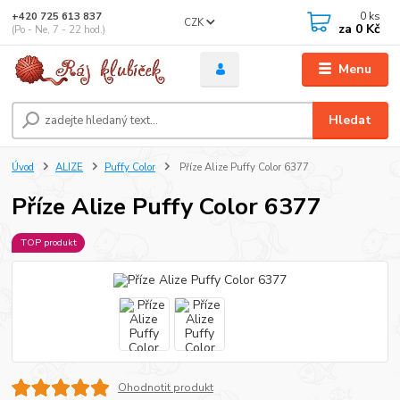
0
ks
+420 725 613 837
CZK
za
0 Kč
(Po - Ne, 7 - 22 hod.)
Menu
Hledat
Úvod
ALIZE
Puffy Color
Příze Alize Puffy Color 6377
Příze Alize Puffy Color 6377
TOP produkt
Ohodnotit produkt