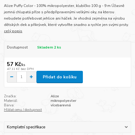
Alize Puffy Color - 100% mikropolyester, klubíčko 100 g - 9 m Úžasně
jemná chlupatá příze s předpřipravenými velkými oky, na kterou
nebudete potřebovat jehlice ani háček. Je vhodná zejména na výrobu
dětských dek a přikrývek, které vytvoříte snadno a rychle jen svými prsty.
celý popis
Dostupnost
Skladem 2 ks
57 Kč
/
ks
47,11 Kč
bez DPH
Přidat do košíku
Značka:
Alize
Materiál:
mikropolyester
Barva:
vícebarevná
Hlídat cenu / dostupnost
Kompletní specifikace