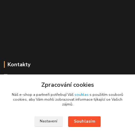
Kontakty
Mgr. Linda Dobešová
+420 725 613 837
Zpracování cookies
(Po - Ne, 7 - 22 hod.)
Náš e-shop a partneři potřebují Váš
souhlas
s použitím souborů
cookies, aby Vám mohli zobrazovat informace týkající se Vašich
info@rajklubicek.cz
zájmů.
Souhlasím
Nastavení