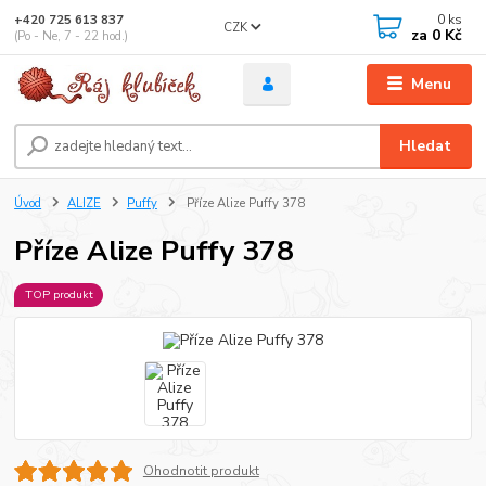
0
ks
+420 725 613 837
CZK
za
0 Kč
(Po - Ne, 7 - 22 hod.)
Menu
Hledat
Úvod
ALIZE
Puffy
Příze Alize Puffy 378
Příze Alize Puffy 378
TOP produkt
Ohodnotit produkt