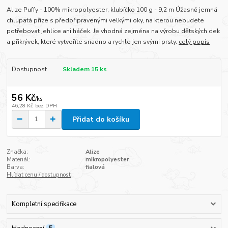
Alize Puffy - 100% mikropolyester, klubíčko 100 g - 9,2 m Úžasně jemná
chlupatá příze s předpřipravenými velkými oky, na kterou nebudete
potřebovat jehlice ani háček. Je vhodná zejména na výrobu dětských dek
a přikrývek, které vytvoříte snadno a rychle jen svými prsty.
celý popis
Dostupnost
Skladem 15 ks
56 Kč
/
ks
46,28 Kč
bez DPH
Přidat do košíku
Značka:
Alize
Materiál:
mikropolyester
Barva:
fialová
Hlídat cenu / dostupnost
Kompletní specifikace