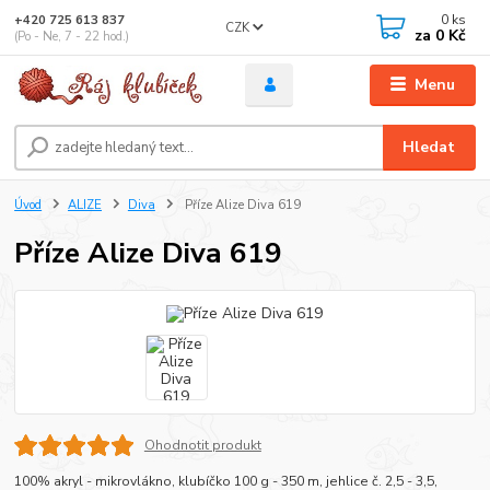
0
ks
+420 725 613 837
CZK
za
0 Kč
(Po - Ne, 7 - 22 hod.)
Menu
Hledat
Úvod
ALIZE
Diva
Příze Alize Diva 619
Příze Alize Diva 619
Ohodnotit produkt
100% akryl - mikrovlákno, klubíčko 100 g - 350 m, jehlice č. 2,5 - 3,5,