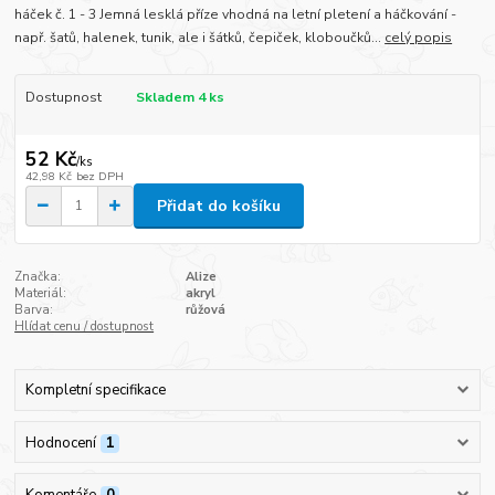
háček č. 1 - 3 Jemná lesklá příze vhodná na letní pletení a háčkování -
např. šatů, halenek, tunik, ale i šátků, čepiček, kloboučků...
celý popis
Dostupnost
Skladem 4 ks
52 Kč
/
ks
42,98 Kč
bez DPH
Přidat do košíku
Značka:
Alize
Materiál:
akryl
Barva:
růžová
Hlídat cenu / dostupnost
Kompletní specifikace
Hodnocení
1
Komentáře
0