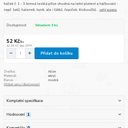
háček č. 1 - 3 Jemná lesklá příze vhodná na letní pletení a háčkování -
např. šatů, halenek, tunik, ale i šátků, čepiček, kloboučků...
celý popis
Dostupnost
Skladem 3 ks
52 Kč
/
ks
42,98 Kč
bez DPH
Přidat do košíku
Značka:
Alize
Materiál:
akryl
Barva:
modrá
Hlídat cenu / dostupnost
Kompletní specifikace
Hodnocení
1
Komentáře
0