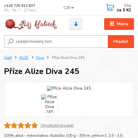
0
ks
+420 725 613 837
CZK
za
0 Kč
(Po - Ne, 7 - 22 hod.)
Menu
Hledat
Úvod
ALIZE
Diva
Příze Alize Diva 245
Příze Alize Diva 245
Ohodnotit produkt
100% akryl - mikrovlákno, klubíčko 100 g - 350 m, jehlice č. 2,5 - 3,5,