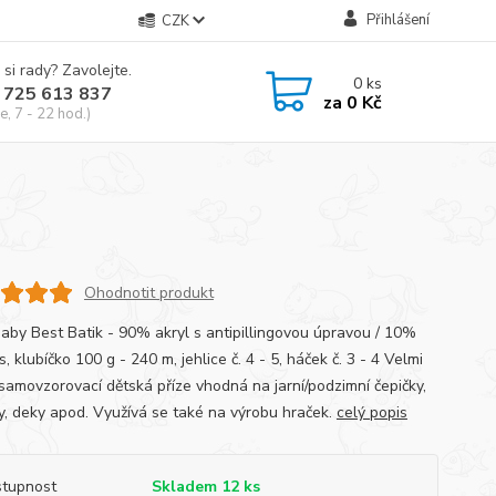
Přihlášení
CZK
 si rady? Zavolejte.
0
ks
 725 613 837
za
0 Kč
e, 7 - 22 hod.)
Ohodnotit produkt
Baby Best Batik - 90% akryl s antipillingovou úpravou / 10%
 klubíčko 100 g - 240 m, jehlice č. 4 - 5, háček č. 3 - 4 Velmi
samovzorovací dětská příze vhodná na jarní/podzimní čepičky,
ky, deky apod. Využívá se také na výrobu hraček.
celý popis
tupnost
Skladem 12 ks