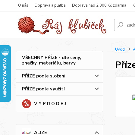
O nás
Doprava a platba
Doprava nad 2 000 Kč zdarma
K
Úvod
A
VŠECHNY PŘÍZE - dle ceny,
Příz
značky, materiálu, barvy
PŘÍZE podle složení
PŘÍZE podle využití
V Ý P R O D E J
ALIZE