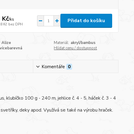
 Kč
/
ks
Přidat do košíku
28 Kč
bez DPH
Alize
Materiál:
akryl/bambus
vícebarevná
Hlídat cenu / dostupnost
Komentáře
0
klubíčko 100 g - 240 m, jehlice č. 4 - 5, háček č. 3 - 4
svetříky, deky apod. Využívá se také na výrobu hraček.