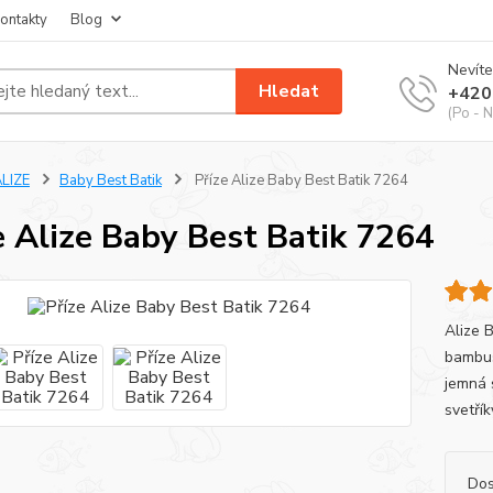
ontakty
Blog
Nevíte
Hledat
+420
(Po - N
LIZE
Baby Best Batik
Příze Alize Baby Best Batik 7264
e Alize Baby Best Batik 7264
Alize 
bambus,
jemná 
svetří
Dos