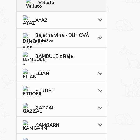
Velluto
AYAZ
Báječná vlna - DUHOVÁ
klubíčka
BAMBULE z Ráje
ELIAN
ETROFIL
GAZZAL
KAMGARN