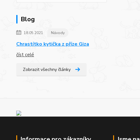
Blog
18.05.2021
Návody
Chrastítko kytička z příze Giza
číst celé
Zobrazit všechny články
Informace pro zákazníky
Jsme n