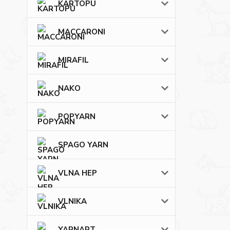
KARTOPU
MACCARONI
MIRAFIL
NAKO
POPYARN
SPAGO YARN
VLNA HEP
VLNIKA
YARNART