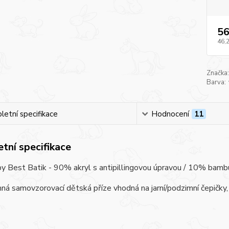
56
46,
Značka:
Barva:
etní specifikace
Hodnocení
11
tní specifikace
y Best Batik - 90% akryl s antipillingovou úpravou / 10% bambus, 
ná samovzorovací dětská příze vhodná na jarní/podzimní čepičky, 