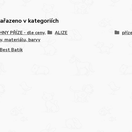
zařazeno v kategoriích
NY PŘÍZE - dle ceny,
ALIZE
příz
y, materiálu, barvy
Best Batik