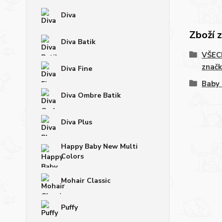
Diva
Zboží 
Diva Batik
VŠECH
značk
Diva Fine
Baby 
Diva Ombre Batik
Diva Plus
Happy Baby New Multi
Colors
Mohair Classic
Puffy