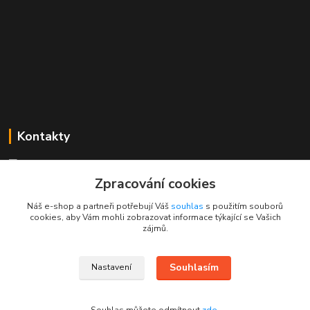
Kontakty
Mgr. Linda Dobešová
+420 725 613 837
Zpracování cookies
(Po - Ne, 7 - 22 hod.)
Náš e-shop a partneři potřebují Váš
souhlas
s použitím souborů
cookies, aby Vám mohli zobrazovat informace týkající se Vašich
info@rajklubicek.cz
zájmů.
Souhlasím
Nastavení