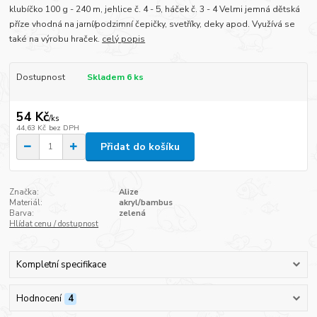
klubíčko 100 g - 240 m, jehlice č. 4 - 5, háček č. 3 - 4 Velmi jemná dětská
příze vhodná na jarní/podzimní čepičky, svetříky, deky apod. Využívá se
také na výrobu hraček.
celý popis
Dostupnost
Skladem 6 ks
54 Kč
/
ks
44,63 Kč
bez DPH
Přidat do košíku
Značka:
Alize
Materiál:
akryl/bambus
Barva:
zelená
Hlídat cenu / dostupnost
Kompletní specifikace
Hodnocení
4