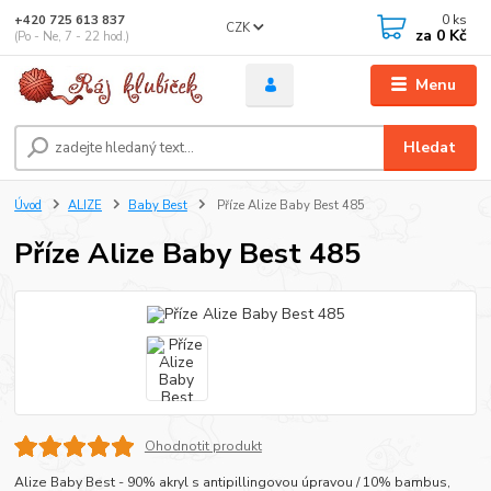
0
ks
+420 725 613 837
CZK
za
0 Kč
(Po - Ne, 7 - 22 hod.)
Menu
Hledat
Úvod
ALIZE
Baby Best
Příze Alize Baby Best 485
Příze Alize Baby Best 485
Ohodnotit produkt
Alize Baby Best - 90% akryl s antipillingovou úpravou / 10% bambus,