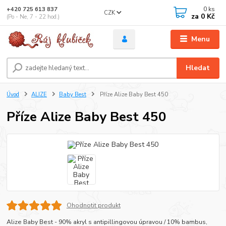
0
ks
+420 725 613 837
CZK
za
0 Kč
(Po - Ne, 7 - 22 hod.)
Menu
Hledat
Úvod
ALIZE
Baby Best
Příze Alize Baby Best 450
Příze Alize Baby Best 450
Ohodnotit produkt
Alize Baby Best - 90% akryl s antipillingovou úpravou / 10% bambus,