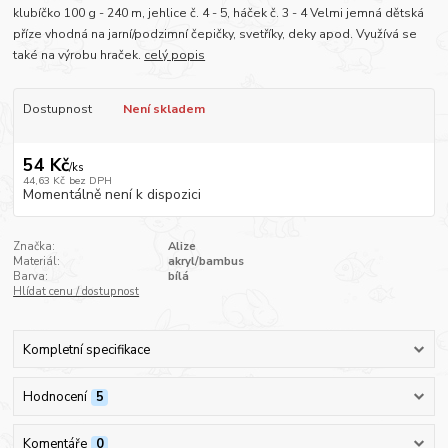
klubíčko 100 g - 240 m, jehlice č. 4 - 5, háček č. 3 - 4 Velmi jemná dětská
příze vhodná na jarní/podzimní čepičky, svetříky, deky apod. Využívá se
také na výrobu hraček.
celý popis
Dostupnost
Není skladem
54 Kč
/
ks
44,63 Kč
bez DPH
Momentálně není k dispozici
Značka:
Alize
Materiál:
akryl/bambus
Barva:
bílá
Hlídat cenu / dostupnost
Kompletní specifikace
Hodnocení
5
Komentáře
0