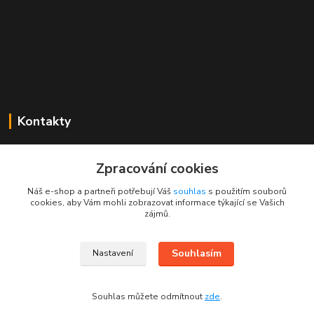
Kontakty
Mgr. Linda Dobešová
+420 725 613 837
Zpracování cookies
(Po - Ne, 7 - 22 hod.)
Náš e-shop a partneři potřebují Váš
souhlas
s použitím souborů
cookies, aby Vám mohli zobrazovat informace týkající se Vašich
info@rajklubicek.cz
zájmů.
Souhlasím
Nastavení
Souhlas můžete odmítnout
zde
.