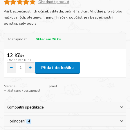
Ohodnotit produkt
Pár bezpečnostních očiček vzhledu, průměr 2,0 cm. Vhodné pro výrobu
háčkovaných, pletených i jiných hraček, součástí je i bezpečnostní
pojistka.
celý popis
Dostupnost
Skladem 26 ks
12 Kč
/
ks
9,92 Kč
bez DPH
Přidat do košíku
Materiál:
plast
Hlídat cenu / dostupnost
Kompletní specifikace
Hodnocení
4