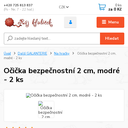
0
ks
+420 725 613 837
CZK
za
0 Kč
(Po - Ne, 7 - 22 hod.)
Menu
Hledat
Úvod
Další GALANTERIE
Na hračky
Očička bezpečnostní 2 cm,
modré - 2 ks
Očička bezpečnostní 2 cm, modré
- 2 ks