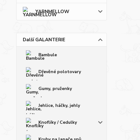
YARNMELLOW
Další GALANTERIE
Bambule
Dřevěné polotovary
Gumy, pruženky
Jehlice, háčky, jehly
Knoflíky / Cedulky
Kruhy na lapače snů