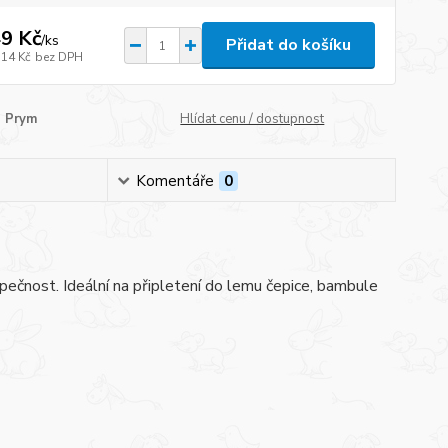
9 Kč
/
ks
Přidat do košíku
,14 Kč
bez DPH
Prym
Hlídat cenu / dostupnost
Komentáře
0
bezpečnost. Ideální na připletení do lemu čepice, bambule