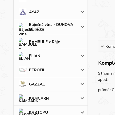
AYAZ
Báječná vlna - DUHOVÁ
klubíčka
BAMBULE z Ráje
Kompl
ELIAN
Komple
ETROFIL
Stříbrná 
apod.
GAZZAL
průměr 0
KAMGARN
KARTOPU