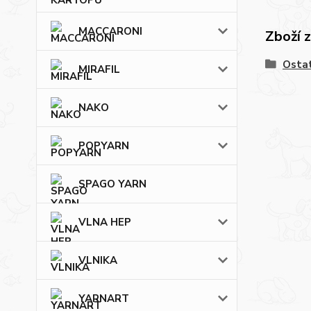
MACCARONI
Zboží 
Osta
MIRAFIL
NAKO
POPYARN
SPAGO YARN
VLNA HEP
VLNIKA
YARNART