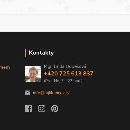
Kontakty
Mgr. Linda Dobešová
týnem
+420 725 613 837
(Po - Ne, 7 - 22 hod.)
info@rajklubicek.cz