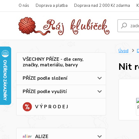
O nás
Doprava a platba
Doprava nad 2 000 Kč zdarma
K
Úvod
VŠECHNY PŘÍZE - dle ceny,
Nit 
značky, materiálu, barvy
PŘÍZE podle složení
PŘÍZE podle využití
V Ý P R O D E J
ALIZE