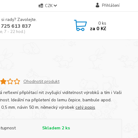
Přihlášení
CZK
 si rady? Zavolejte.
0
ks
 725 613 837
za
0 Kč
e, 7 - 22 hod.)
Ohodnotit produkt
á reflexní připlétací nit zvyšující viditelnost výrobků a tím i Vaši
nost. Ideální na připletení do lemu čepice, bambule apod.
 0,5 mm, návin 50 m, německý výrobek
celý popis
tupnost
Skladem 2 ks