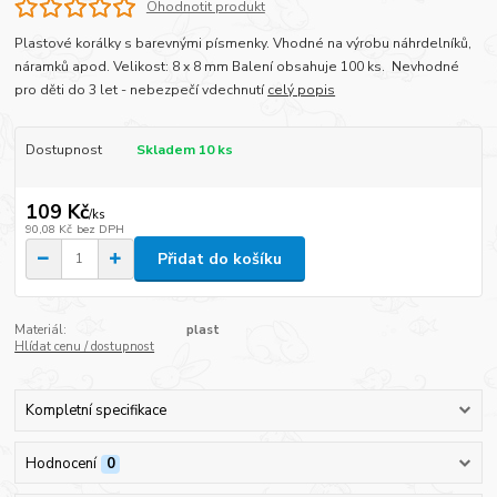
Ohodnotit produkt
Plastové korálky s barevnými písmenky. Vhodné na výrobu náhrdelníků,
náramků apod. Velikost: 8 x 8 mm Balení obsahuje 100 ks. Nevhodné
pro děti do 3 let - nebezpečí vdechnutí
celý popis
Dostupnost
Skladem 10 ks
109 Kč
/
ks
90,08 Kč
bez DPH
Přidat do košíku
Materiál:
plast
Hlídat cenu / dostupnost
Kompletní specifikace
Hodnocení
0