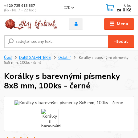
0
ks
+420 725 613 837
CZK
za
0 Kč
(Po - Ne, 7 - 22 hod.)
Menu
Hledat
Úvod
Další GALANTERIE
Ostatní
Korálky s barevnými písmenky
8x8 mm, 100ks - černé
Korálky s barevnými písmenky
8x8 mm, 100ks - černé