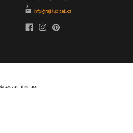
info@rajklubicek.cz
obrazovat informace