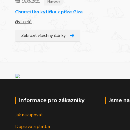
18.05.2021
Návody
Chrastítko kytička z příze Giza
číst celé
Zobrazit všechny články
Informace pro zákazníky
Jsme n
Jak nakupovat
Doprava a platba