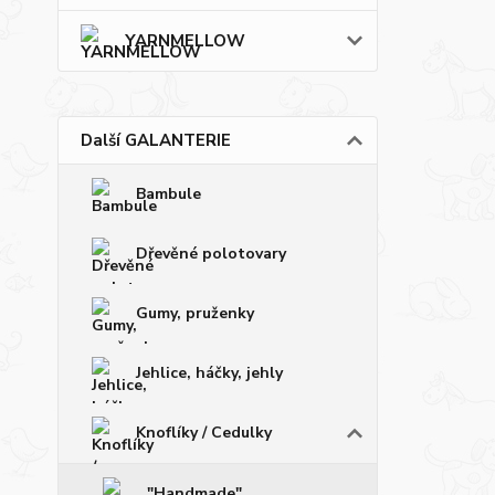
YARNMELLOW
Další GALANTERIE
Bambule
Dřevěné polotovary
Gumy, pruženky
Jehlice, háčky, jehly
Knoflíky / Cedulky
"Handmade"