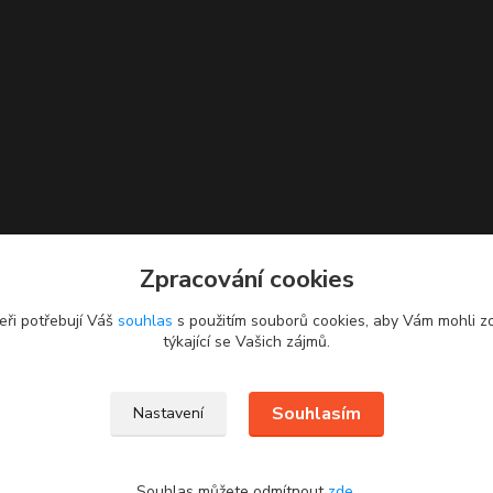
Zpracování cookies
eři potřebují Váš
souhlas
s použitím souborů cookies, aby Vám mohli z
týkající se Vašich zájmů.
Souhlasím
Nastavení
Souhlas můžete odmítnout
zde
.