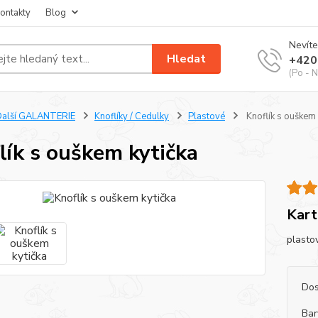
ontakty
Blog
Nevíte
Hledat
+420
(Po - N
Další GALANTERIE
Knoflíky / Cedulky
Plastové
Knoflík s ouškem 
lík s ouškem kytička
Kar
plasto
Dos
Bar