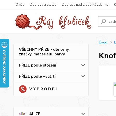
O nás
Doprava a platba
Doprava nad 2 000 Kč zdarma
K
Úvod
VŠECHNY PŘÍZE - dle ceny,
Knof
značky, materiálu, barvy
PŘÍZE podle složení
PŘÍZE podle využití
V Ý P R O D E J
ALIZE