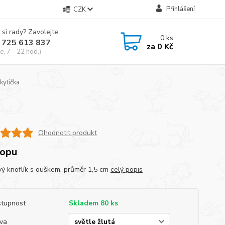
Přihlášení
CZK
 si rady? Zavolejte.
0
ks
 725 613 837
za
0 Kč
e, 7 - 22 hod.)
kytička
Ohodnotit produkt
topu
vý knoflík s ouškem, průměr 1,5 cm
celý popis
tupnost
Skladem 80 ks
va