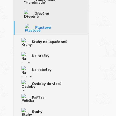
Dřevěné
Plastové
Kruhy na lapače snů
Na hračky
Na kabelky
Ozdoby do vlasů
Peříčka
Stuhy