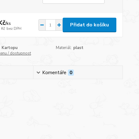
Kč
/
ks
Přidat do košíku
 Kč
bez DPH
Kartopu
Materiál:
plast
cenu / dostupnost
Komentáře
0