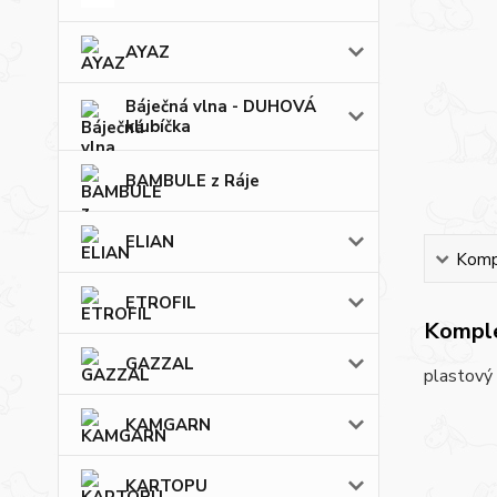
AYAZ
Báječná vlna - DUHOVÁ
klubíčka
BAMBULE z Ráje
ELIAN
Kompl
ETROFIL
Komple
GAZZAL
plastový 
KAMGARN
KARTOPU