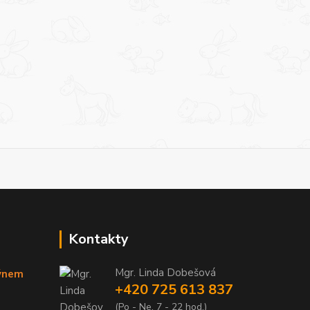
Kontakty
Mgr. Linda Dobešová
týnem
+420 725 613 837
(Po - Ne, 7 - 22 hod.)