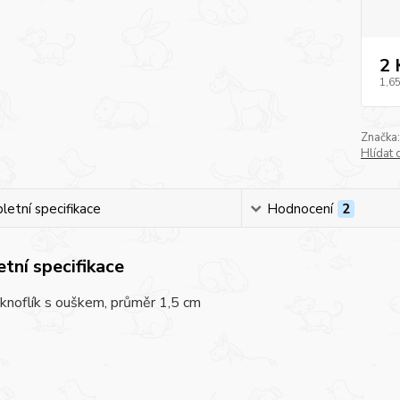
2 
1,65
Značka:
Hlídat 
etní specifikace
Hodnocení
2
tní specifikace
knoflík s ouškem, průměr 1,5 cm