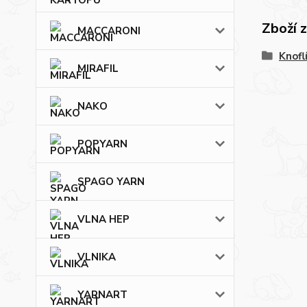
Zboží 
MACCARONI
Knofl
MIRAFIL
NAKO
POPYARN
SPAGO YARN
VLNA HEP
VLNIKA
YARNART