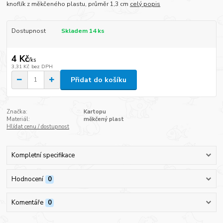
knoflík z měkčeného plastu, průměr 1,3 cm
celý popis
Dostupnost
Skladem 14 ks
4 Kč
/
ks
3,31 Kč
bez DPH
Přidat do košíku
Značka:
Kartopu
Materiál:
měkčený plast
Hlídat cenu / dostupnost
Kompletní specifikace
Hodnocení
0
Komentáře
0