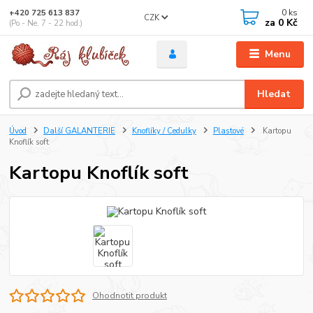
0
ks
+420 725 613 837
CZK
za
0 Kč
(Po - Ne, 7 - 22 hod.)
Menu
Hledat
Úvod
Další GALANTERIE
Knoflíky / Cedulky
Plastové
Kartopu
Knoflík soft
Kartopu Knoflík soft
Ohodnotit produkt