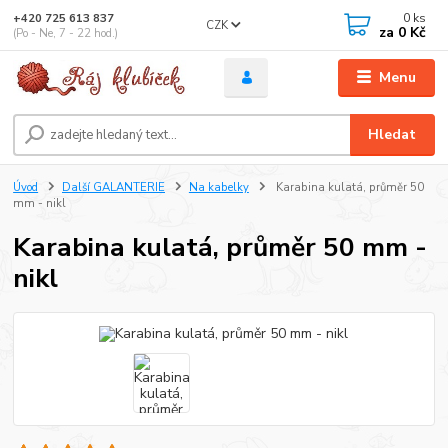
0
ks
+420 725 613 837
CZK
za
0 Kč
(Po - Ne, 7 - 22 hod.)
Menu
Hledat
Úvod
Další GALANTERIE
Na kabelky
Karabina kulatá, průměr 50
mm - nikl
Karabina kulatá, průměr 50 mm -
nikl