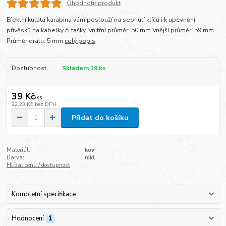
Ohodnotit produkt
Efektní kulatá karabina vám poslouží na sepnutí klíčů i k upevnění
přívěsků na kabelky či tašky. Vnitřní průměr: 50 mm Vnější průměr: 59 mm
Průměr drátu: 5 mm
celý popis
Dostupnost
Skladem 19 ks
39 Kč
/
ks
32,23 Kč
bez DPH
Přidat do košíku
Materiál:
kov
Barva:
nikl
Hlídat cenu / dostupnost
Kompletní specifikace
Hodnocení
1