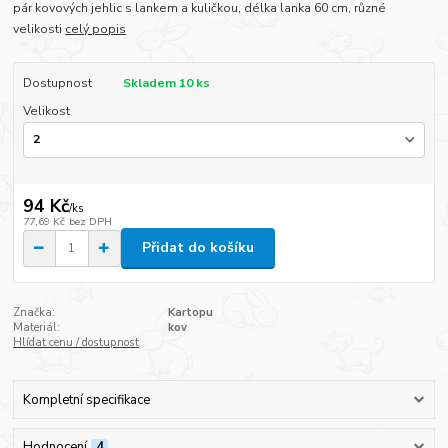
pár kovových jehlic s lankem a kuličkou, délka lanka 60 cm, různé
velikosti
celý popis
Dostupnost
Skladem 10 ks
Velikost
94 Kč
/
ks
77,69 Kč
bez DPH
Přidat do košíku
Značka:
Kartopu
Materiál:
kov
Hlídat cenu / dostupnost
Kompletní specifikace
Hodnocení
4