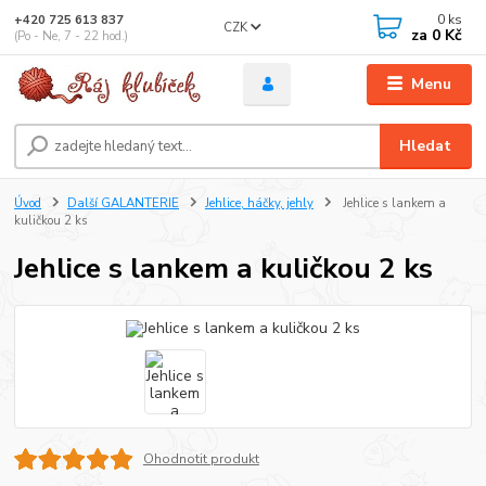
0
ks
+420 725 613 837
CZK
za
0 Kč
(Po - Ne, 7 - 22 hod.)
Menu
Hledat
Úvod
Další GALANTERIE
Jehlice, háčky, jehly
Jehlice s lankem a
kuličkou 2 ks
Jehlice s lankem a kuličkou 2 ks
Ohodnotit produkt