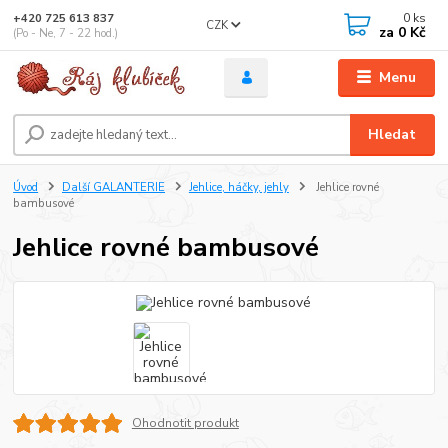
0
ks
+420 725 613 837
CZK
za
0 Kč
(Po - Ne, 7 - 22 hod.)
Menu
Hledat
Úvod
Další GALANTERIE
Jehlice, háčky, jehly
Jehlice rovné
bambusové
Jehlice rovné bambusové
Ohodnotit produkt