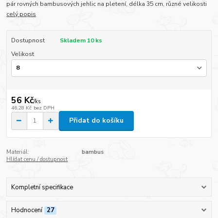
pár rovných bambusových jehlic na pletení, délka 35 cm, různé velikosti
celý popis
Dostupnost
Skladem 10 ks
Velikost
56 Kč
/
ks
46,28 Kč
bez DPH
Přidat do košíku
Materiál:
bambus
Hlídat cenu / dostupnost
Kompletní specifikace
Hodnocení
27