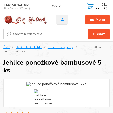
0
ks
+420 725 613 837
CZK
za
0 Kč
(Po - Ne, 7 - 22 hod.)
Menu
Hledat
Úvod
Další GALANTERIE
Jehlice, háčky, jehly
Jehlice ponožkové
bambusové 5 ks
Jehlice ponožkové bambusové 5
ks