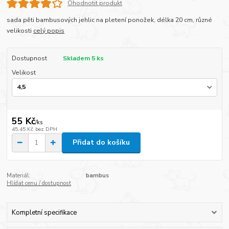
Ohodnotit produkt
sada pěti bambusových jehlic na pletení ponožek, délka 20 cm, různé
velikosti
celý popis
Dostupnost
Skladem 5 ks
Velikost
55 Kč
/
ks
45,45 Kč
bez DPH
Přidat do košíku
Materiál:
bambus
Hlídat cenu / dostupnost
Kompletní specifikace