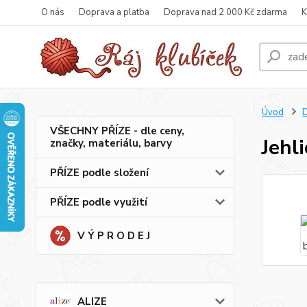
O nás
Doprava a platba
Doprava nad 2 000 Kč zdarma
K
Úvod
VŠECHNY PŘÍZE - dle ceny,
Jehl
značky, materiálu, barvy
PŘÍZE podle složení
PŘÍZE podle využití
V Ý P R O D E J
ALIZE