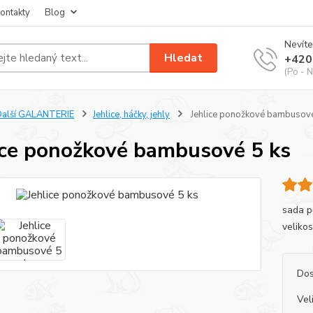
ontakty
Blog
Nevíte
Hledat
+420
(Po - N
Další GALANTERIE
Jehlice, háčky, jehly
Jehlice ponožkové bambusové
ice ponožkové bambusové 5 ks
sada p
velikos
Dos
Vel