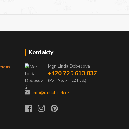
Kontakty
Mgr. Linda Dobešová
týnem
+420 725 613 837
(Po - Ne, 7 - 22 hod.)
info@rajklubicek.cz