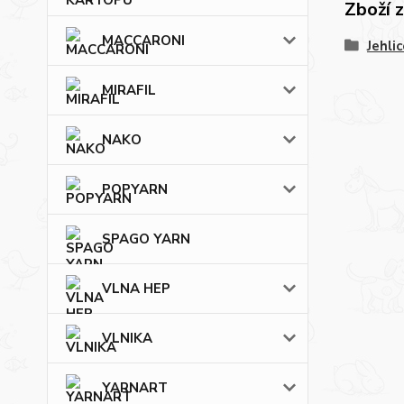
Zboží 
MACCARONI
Jehlic
MIRAFIL
NAKO
POPYARN
SPAGO YARN
VLNA HEP
VLNIKA
YARNART