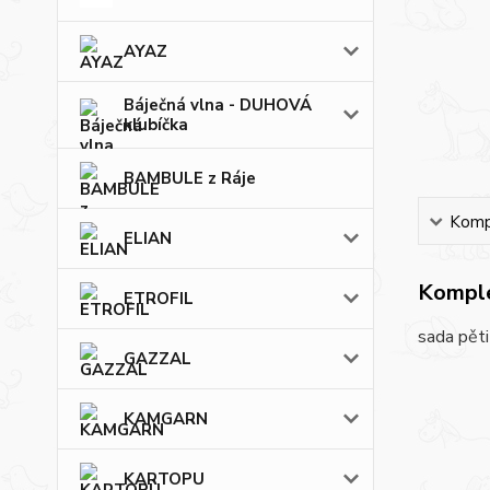
AYAZ
Báječná vlna - DUHOVÁ
klubíčka
BAMBULE z Ráje
Kompl
ELIAN
Komple
ETROFIL
sada pěti
GAZZAL
KAMGARN
KARTOPU