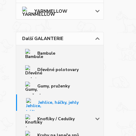
YARNMELLOW
Další GALANTERIE
Bambule
Dřevěné polotovary
Gumy, pruženky
Jehlice, háčky, jehly
Knoflíky / Cedulky
Kruhy na lapače snů