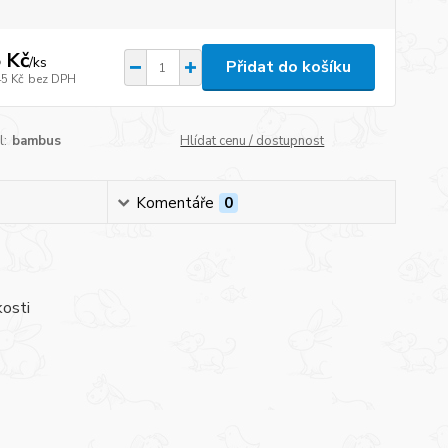
 Kč
/
ks
Přidat do košíku
45 Kč
bez DPH
l:
bambus
Hlídat cenu / dostupnost
Komentáře
0
kosti