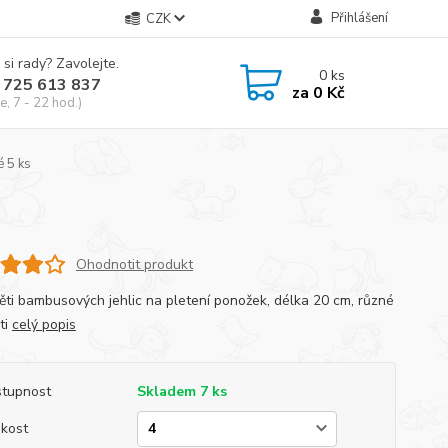
Přihlášení
CZK
 si rady? Zavolejte.
0
ks
 725 613 837
za
0 Kč
e, 7 - 22 hod.)
 5 ks
Ohodnotit produkt
ěti bambusových jehlic na pletení ponožek, délka 20 cm, různé
ti
celý popis
tupnost
Skladem 7 ks
ikost