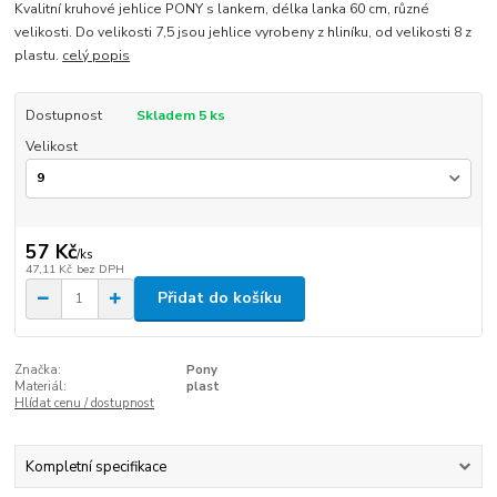
Kvalitní kruhové jehlice PONY s lankem, délka lanka 60 cm, různé
velikosti. Do velikosti 7,5 jsou jehlice vyrobeny z hliníku, od velikosti 8 z
plastu.
celý popis
Dostupnost
Skladem 5 ks
Velikost
57 Kč
/
ks
47,11 Kč
bez DPH
Přidat do košíku
Značka:
Pony
Materiál:
plast
Hlídat cenu / dostupnost
Kompletní specifikace