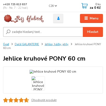
0
ks
+420 725 613 837
CZK
za
0 Kč
(Po - Ne, 7 - 22 hod.)
Menu
Hledat
Úvod
Další GALANTERIE
Jehlice, háčky, jehly
Jehlice kruhové PONY
60 cm
Jehlice kruhové PONY 60 cm
Ohodnotit produkt