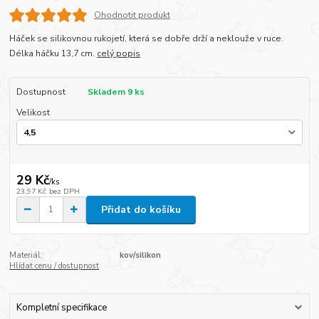
Ohodnotit produkt
Háček se silikovnou rukojetí, která se dobře drží a neklouže v ruce.
Délka háčku 13,7 cm.
celý popis
Dostupnost
Skladem 9 ks
Velikost
29 Kč
/
ks
23,97 Kč
bez DPH
Přidat do košíku
Materiál:
kov/silikon
Hlídat cenu / dostupnost
Kompletní specifikace