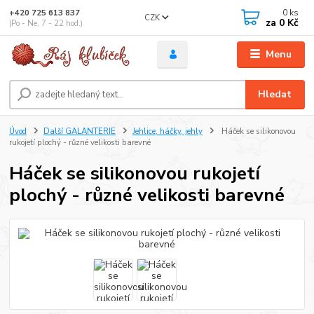
0
ks
+420 725 613 837
CZK
za
0 Kč
(Po - Ne, 7 - 22 hod.)
Menu
Hledat
Úvod
Další GALANTERIE
Jehlice, háčky, jehly
Háček se silikonovou
rukojetí plochý - různé velikosti barevné
Háček se silikonovou rukojetí
plochý - různé velikosti barevné