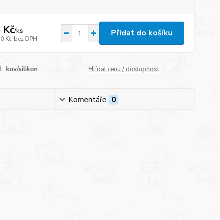
 Kč
/
ks
Přidat do košíku
10 Kč
bez DPH
l:
kov/silikon
Hlídat cenu / dostupnost
Komentáře
0