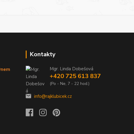
Kontakty
Mgr. Linda Dobešová
týnem
+420 725 613 837
(Po - Ne, 7 - 22 hod.)
info@rajklubicek.cz