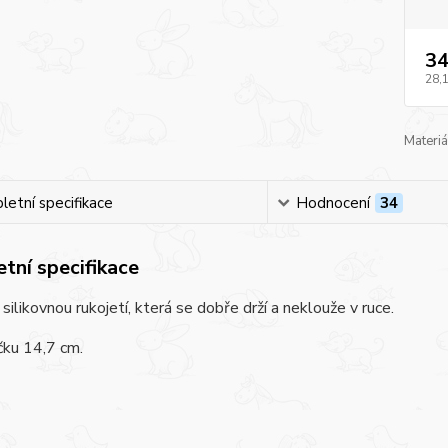
34
28,
Materiá
etní specifikace
Hodnocení
34
tní specifikace
silikovnou rukojetí, která se dobře drží a neklouže v ruce.
čku 14,7 cm.