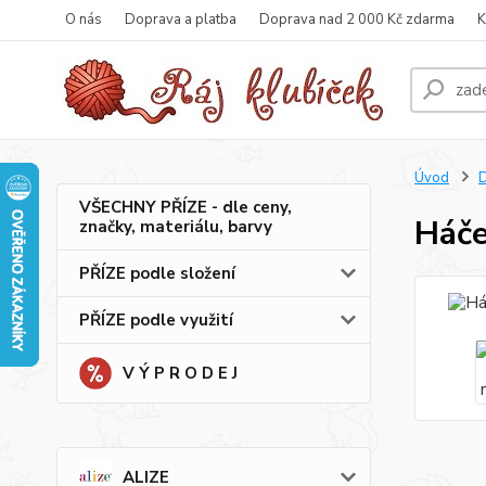
O nás
Doprava a platba
Doprava nad 2 000 Kč zdarma
K
Úvod
VŠECHNY PŘÍZE - dle ceny,
Háče
značky, materiálu, barvy
PŘÍZE podle složení
PŘÍZE podle využití
V Ý P R O D E J
ALIZE