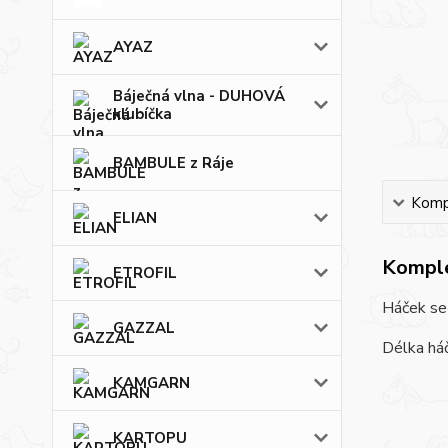
AYAZ
Báječná vlna - DUHOVÁ
klubíčka
BAMBULE z Ráje
Kompl
ELIAN
Komple
ETROFIL
Háček se 
GAZZAL
Délka há
KAMGARN
KARTOPU