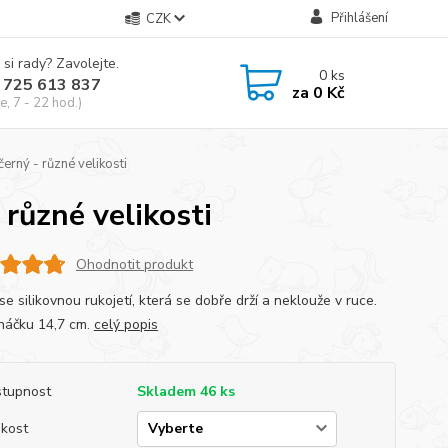
Přihlášení
CZK
 si rady? Zavolejte.
0
ks
 725 613 837
za
0 Kč
e, 7 - 22 hod.)
černý - různé velikosti
 různé velikosti
Ohodnotit produkt
e silikovnou rukojetí, která se dobře drží a neklouže v ruce.
háčku 14,7 cm.
celý popis
tupnost
Skladem 46 ks
ikost