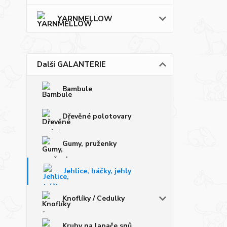
YARNMELLOW
Další GALANTERIE
Bambule
Dřevěné polotovary
Gumy, pruženky
Jehlice, háčky, jehly
Knoflíky / Cedulky
Kruhy na lapače snů