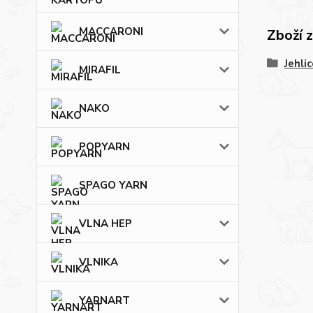
MACCARONI
Zboží 
Jehlic
MIRAFIL
NAKO
POPYARN
SPAGO YARN
VLNA HEP
VLNIKA
YARNART