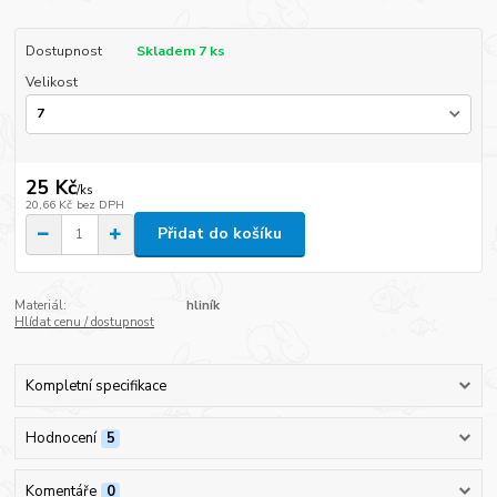
Dostupnost
Skladem 7 ks
Velikost
25 Kč
/
ks
20,66 Kč
bez DPH
Přidat do košíku
Materiál:
hliník
Hlídat cenu / dostupnost
Kompletní specifikace
Hodnocení
5
Komentáře
0