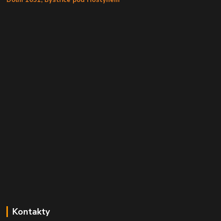
Dolní 1651, Bystřice pod Hostýnem
Kontakty