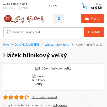
0
ks
+420 725 613 837
CZK
za
0 Kč
(Po - Ne, 7 - 22 hod.)
Menu
Hledat
Úvod
Další GALANTERIE
Jehlice, háčky, jehly
Háček hliníkový velký
Háček hliníkový velký
Ohodnotit produkt
velký kovový háček - různé velikosti
celý popis