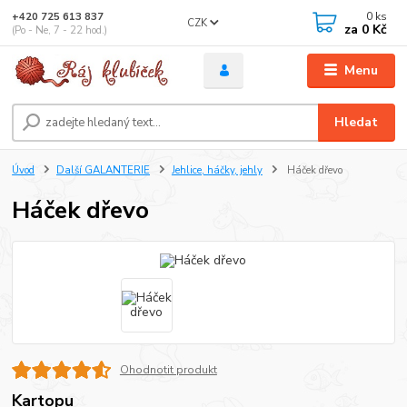
0
ks
+420 725 613 837
CZK
za
0 Kč
(Po - Ne, 7 - 22 hod.)
Menu
Hledat
Úvod
Další GALANTERIE
Jehlice, háčky, jehly
Háček dřevo
Háček dřevo
Ohodnotit produkt
Kartopu