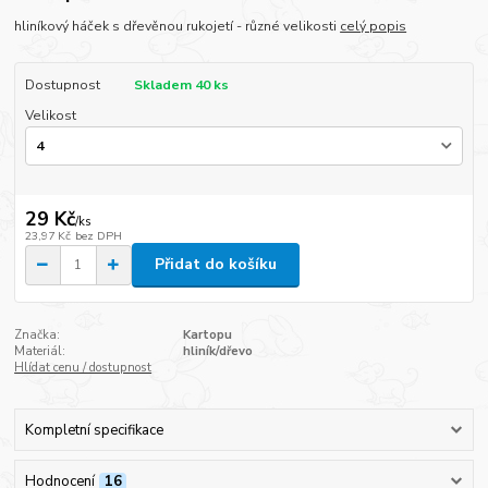
hliníkový háček s dřevěnou rukojetí - různé velikosti
celý popis
Dostupnost
Skladem 40 ks
Velikost
29 Kč
/
ks
23,97 Kč
bez DPH
Přidat do košíku
Značka:
Kartopu
Materiál:
hliník/dřevo
Hlídat cenu / dostupnost
Kompletní specifikace
Hodnocení
16