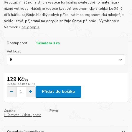
Revoluční háček na vlnu z vysoce funkčního syntetického materiálu -
různé velikosti. Háček je vysoce kvalitní, ergonomický a lehký. Leštěný
dřík háčku zajišťuje hladký pohyb příze, zatímco ergonomická rukojeť je
neklouzavá, příjemná na dotyk a snižuje únavu při práci. Vyrobeno v
Německu.
celý popis
Dostupnost
Skladem 3 ks
Velikost
129 Kč
/
ks
106,61 Kč
bez DPH
Přidat do košíku
Značka:
Prym
Hlídat cenu / dostupnost