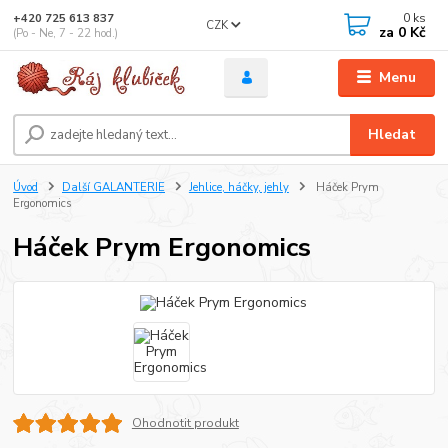
0
ks
+420 725 613 837
CZK
za
0 Kč
(Po - Ne, 7 - 22 hod.)
Menu
Hledat
Úvod
Další GALANTERIE
Jehlice, háčky, jehly
Háček Prym
Ergonomics
Háček Prym Ergonomics
Ohodnotit produkt