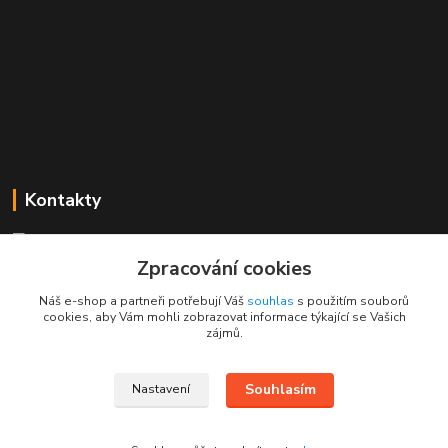
Kontakty
Mgr. Linda Dobešová
+420 725 613 837
Zpracování cookies
(Po - Ne, 7 - 22 hod.)
Náš e-shop a partneři potřebují Váš
souhlas
s použitím souborů
cookies, aby Vám mohli zobrazovat informace týkající se Vašich
info@rajklubicek.cz
zájmů.
Souhlasím
Nastavení