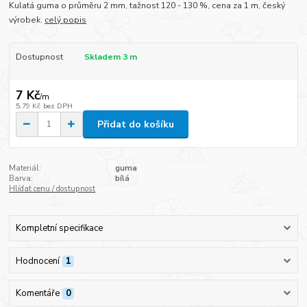
Kulatá guma o průměru 2 mm, tažnost 120 - 130 %, cena za 1 m, český
výrobek.
celý popis
Dostupnost
Skladem 3 m
7 Kč
/
m
5,79 Kč
bez DPH
Přidat do košíku
Materiál:
guma
Barva:
bílá
Hlídat cenu / dostupnost
Kompletní specifikace
Hodnocení
1
Komentáře
0