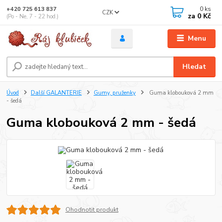
0
ks
+420 725 613 837
CZK
za
0 Kč
(Po - Ne, 7 - 22 hod.)
Menu
Hledat
Úvod
Další GALANTERIE
Gumy, pruženky
Guma klobouková 2 mm
- šedá
Guma klobouková 2 mm - šedá
Ohodnotit produkt