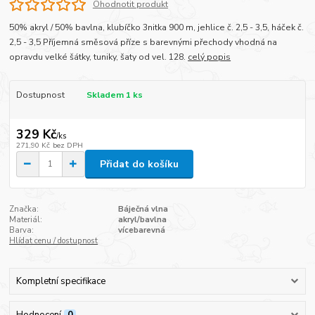
Ohodnotit produkt
50% akryl / 50% bavlna, klubíčko 3nitka 900 m, jehlice č. 2,5 - 3,5, háček č.
2,5 - 3,5 Příjemná směsová příze s barevnými přechody vhodná na
opravdu velké šátky, tuniky, šaty od vel. 128.
celý popis
Dostupnost
Skladem 1 ks
329 Kč
/
ks
271,90 Kč
bez DPH
Přidat do košíku
Značka:
Báječná vlna
Materiál:
akryl/bavlna
Barva:
vícebarevná
Hlídat cenu / dostupnost
Kompletní specifikace
Hodnocení
0