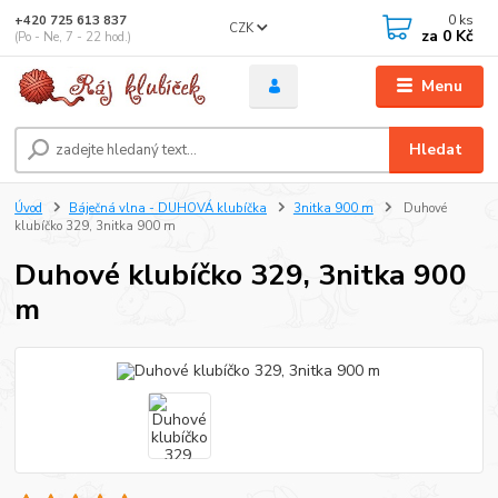
0
ks
+420 725 613 837
CZK
za
0 Kč
(Po - Ne, 7 - 22 hod.)
Menu
Hledat
Úvod
Báječná vlna - DUHOVÁ klubíčka
3nitka 900 m
Duhové
klubíčko 329, 3nitka 900 m
Duhové klubíčko 329, 3nitka 900
m