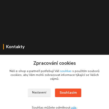
Kontakty
Mgr. Linda Dobešová
+420 725 613 837
Zpracování cookies
(Po - Ne, 7 - 22 hod.)
Náš e-shop a partneři potřebují Váš
souhlas
s použitím souborů
cookies, aby Vám mohli zobrazovat informace týkající se Vašich
info@rajklubicek.cz
zájmů.
Souhlasím
Nastavení
Souhlas můžete odmítnout
zde
.