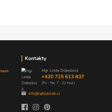
Kontakty
Mgr. Linda Dobešová
týnem
+420 725 613 837
(Po - Ne, 7 - 22 hod.)
info@rajklubicek.cz