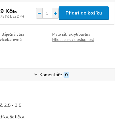
9 Kč
/
ks
Přidat do košíku
,79 Kč
bez DPH
Báječná vlna
Materiál:
akryl/bavlna
vícebarevná
Hlídat cenu / dostupnost
Komentáře
0
. 2,5 - 3,5
íky, šatičky.