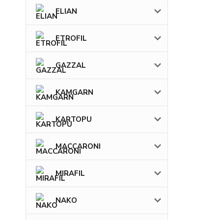
ELIAN
ETROFIL
GAZZAL
KAMGARN
KARTOPU
MACCARONI
MIRAFIL
NAKO