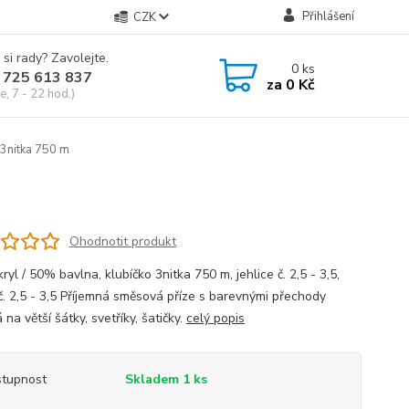
Přihlášení
CZK
 si rady? Zavolejte.
0
ks
 725 613 837
za
0 Kč
e, 7 - 22 hod.)
3nitka 750 m
Ohodnotit produkt
yl / 50% bavlna, klubíčko 3nitka 750 m, jehlice č. 2,5 - 3,5,
č. 2,5 - 3,5 Příjemná směsová příze s barevnými přechody
na větší šátky, svetříky, šatičky.
celý popis
tupnost
Skladem 1 ks