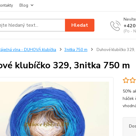
ontakty
Blog
Nevíte
Hledat
+420
(Po - N
áječná vlna - DUHOVÁ klubíčka
3nitka 750 m
Duhové klubíčko 329, 
vé klubíčko 329, 3nitka 750 m
50% akr
háček 
vhodná 
Dos