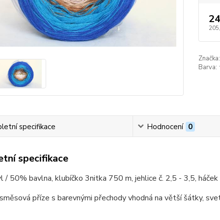
24
205
Značka:
Barva:
etní specifikace
Hodnocení
0
tní specifikace
 / 50% bavlna, klubíčko 3nitka 750 m, jehlice č. 2,5 - 3,5, háček č
směsová příze s barevnými přechody vhodná na větší šátky, svetř