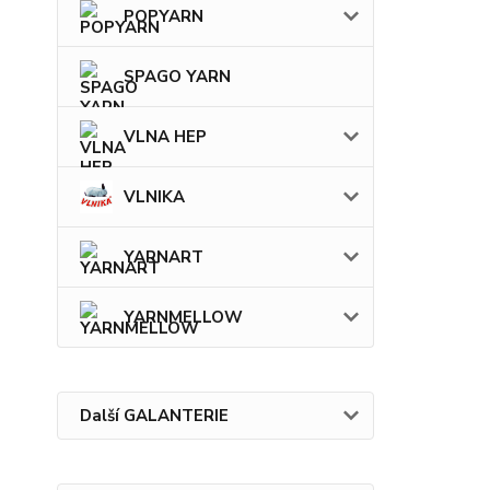
POPYARN
SPAGO YARN
VLNA HEP
VLNIKA
YARNART
YARNMELLOW
Další GALANTERIE