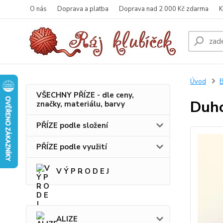
O nás
Doprava a platba
Doprava nad 2 000 Kč zdarma
K
Úvod
B
VŠECHNY PŘÍZE - dle ceny,
Duho
značky, materiálu, barvy
PŘÍZE podle složení
PŘÍZE podle využití
V Ý P R O D E J
ALIZE