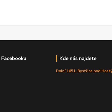
a Facebooku
Kde nás najdete
Dolní 1651, Bystřice pod Hos