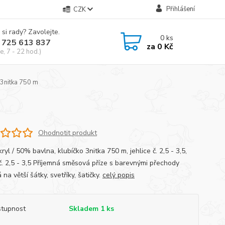
Přihlášení
CZK
 si rady? Zavolejte.
0
ks
 725 613 837
za
0 Kč
e, 7 - 22 hod.)
3nitka 750 m
Ohodnotit produkt
yl / 50% bavlna, klubíčko 3nitka 750 m, jehlice č. 2,5 - 3,5,
č. 2,5 - 3,5 Příjemná směsová příze s barevnými přechody
na větší šátky, svetříky, šatičky.
celý popis
tupnost
Skladem 1 ks