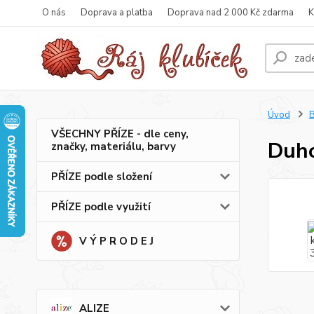
O nás
Doprava a platba
Doprava nad 2 000 Kč zdarma
K
Úvod
B
VŠECHNY PŘÍZE - dle ceny,
Duho
značky, materiálu, barvy
PŘÍZE podle složení
PŘÍZE podle využití
V Ý P R O D E J
ALIZE