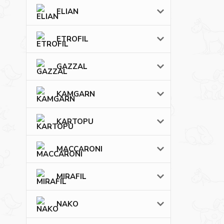
ELIAN
ETROFIL
GAZZAL
KAMGARN
KARTOPU
MACCARONI
MIRAFIL
NAKO