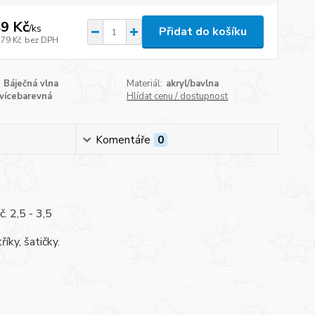
9 Kč
/
ks
Přidat do košíku
,79 Kč
bez DPH
Báječná vlna
Materiál:
akryl/bavlna
vícebarevná
Hlídat cenu / dostupnost
Komentáře
0
. 2,5 - 3,5
íky, šatičky.