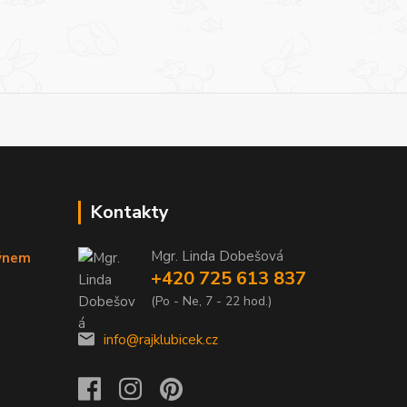
Kontakty
Mgr. Linda Dobešová
týnem
+420 725 613 837
(Po - Ne, 7 - 22 hod.)
info@rajklubicek.cz