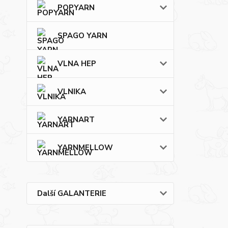
POPYARN
SPAGO YARN
VLNA HEP
VLNIKA
YARNART
YARNMELLOW
Další GALANTERIE