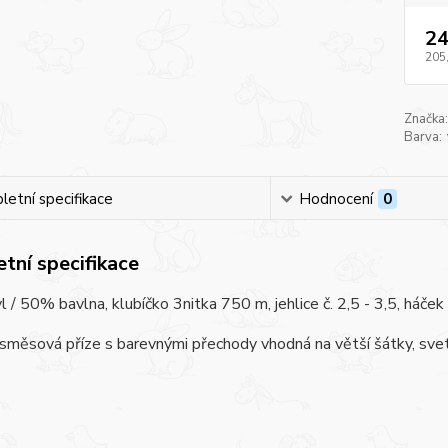
24
205
Značka:
Barva:
etní specifikace
Hodnocení
0
tní specifikace
 / 50% bavlna, klubíčko 3nitka 750 m, jehlice č. 2,5 - 3,5, háček č
směsová příze s barevnými přechody vhodná na větší šátky, svetř