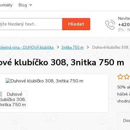
ontakty
Blog
Nevíte
Hledat
+420
(Po - N
áječná vlna - DUHOVÁ klubíčka
3nitka 750 m
Duhové klubíčko 308, 
vé klubíčko 308, 3nitka 750 m
50% akr
háček 
vhodná 
Dos