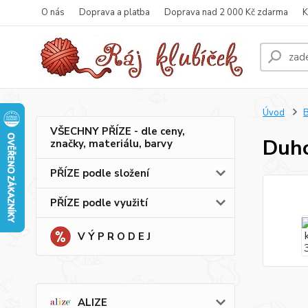
O nás
Doprava a platba
Doprava nad 2 000 Kč zdarma
K
Úvod
B
VŠECHNY PŘÍZE - dle ceny,
Duho
značky, materiálu, barvy
PŘÍZE podle složení
PŘÍZE podle využití
V Ý P R O D E J
ALIZE