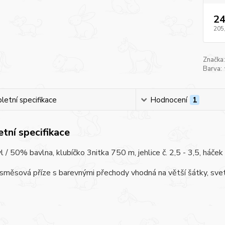
24
205
Značka:
Barva:
etní specifikace
Hodnocení
1
tní specifikace
 / 50% bavlna, klubíčko 3nitka 750 m, jehlice č. 2,5 - 3,5, háček č
směsová příze s barevnými přechody vhodná na větší šátky, svetř