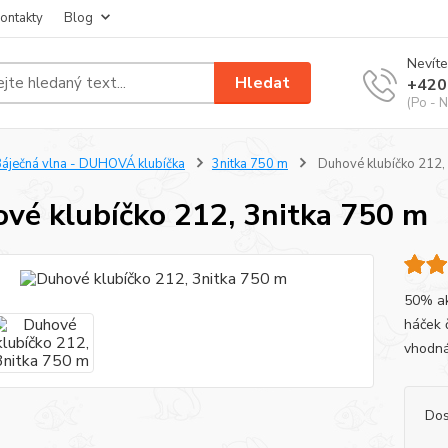
ontakty
Blog
Nevíte
Hledat
+420
(Po - N
áječná vlna - DUHOVÁ klubíčka
3nitka 750 m
Duhové klubíčko 212, 
vé klubíčko 212, 3nitka 750 m
50% akr
háček 
vhodná 
Dos