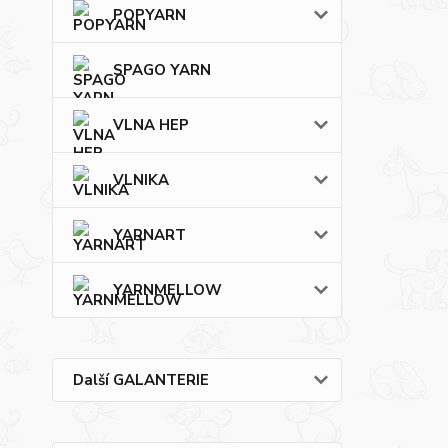
POPYARN
SPAGO YARN
VLNA HEP
VLNIKA
YARNART
YARNMELLOW
Další GALANTERIE