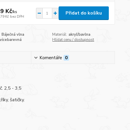
9 Kč
/
ks
Přidat do košíku
,79 Kč
bez DPH
Báječná vlna
Materiál:
akryl/bavlna
vícebarevná
Hlídat cenu / dostupnost
Komentáře
0
. 2,5 - 3,5
íky, šatičky.