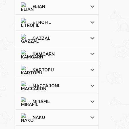
ELIAN
ETROFIL
GAZZAL
KAMGARN
KARTOPU
MACCARONI
MIRAFIL
NAKO