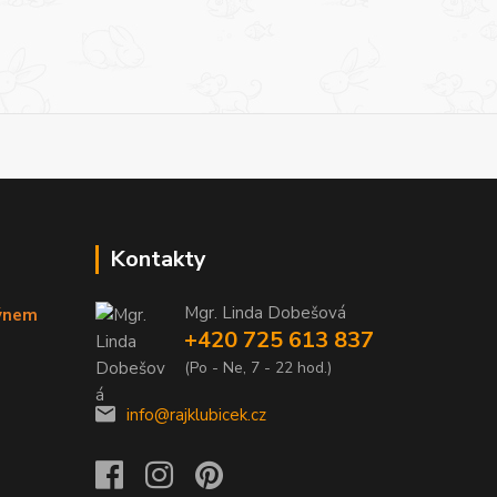
Kontakty
Mgr. Linda Dobešová
týnem
+420 725 613 837
(Po - Ne, 7 - 22 hod.)
info@rajklubicek.cz