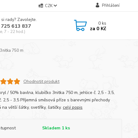
Přihlášení
CZK
 si rady? Zavolejte.
0
ks
 725 613 837
za
0 Kč
e, 7 - 22 hod.)
3nitka 750 m
Ohodnotit produkt
yl / 50% bavlna, klubíčko 3nitka 750 m, jehlice č. 2,5 - 3,5,
č. 2,5 - 3,5 Příjemná směsová příze s barevnými přechody
na větší šátky, svetříky, šatičky.
celý popis
tupnost
Skladem 1 ks