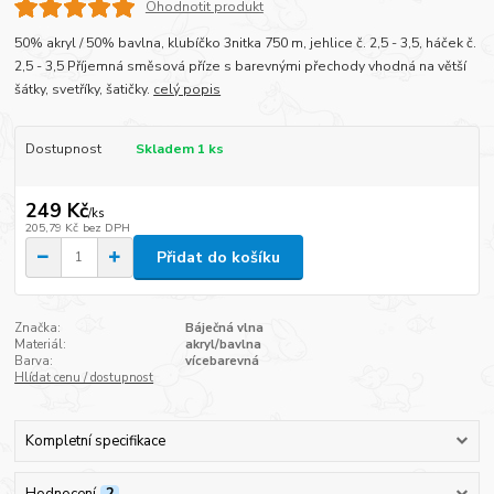
Ohodnotit produkt
50% akryl / 50% bavlna, klubíčko 3nitka 750 m, jehlice č. 2,5 - 3,5, háček č.
2,5 - 3,5 Příjemná směsová příze s barevnými přechody vhodná na větší
šátky, svetříky, šatičky.
celý popis
Dostupnost
Skladem 1 ks
249 Kč
/
ks
205,79 Kč
bez DPH
Přidat do košíku
Značka:
Báječná vlna
Materiál:
akryl/bavlna
Barva:
vícebarevná
Hlídat cenu / dostupnost
Kompletní specifikace
Hodnocení
2