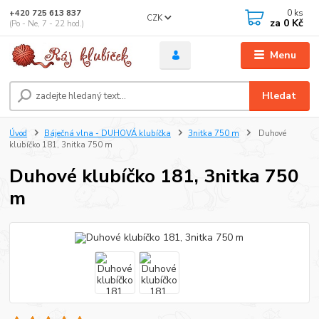
0
ks
+420 725 613 837
CZK
za
0 Kč
(Po - Ne, 7 - 22 hod.)
Menu
Hledat
Úvod
Báječná vlna - DUHOVÁ klubíčka
3nitka 750 m
Duhové
klubíčko 181, 3nitka 750 m
Duhové klubíčko 181, 3nitka 750
m