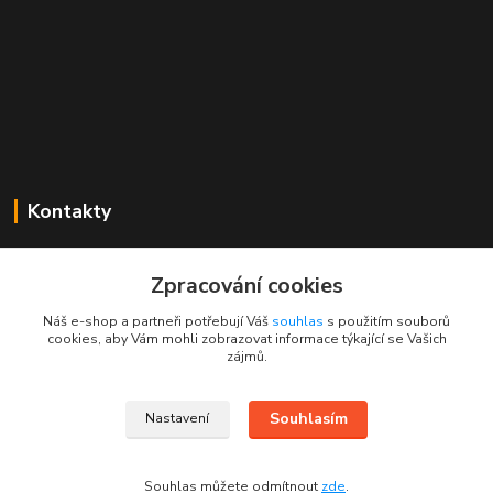
Kontakty
Mgr. Linda Dobešová
+420 725 613 837
Zpracování cookies
(Po - Ne, 7 - 22 hod.)
Náš e-shop a partneři potřebují Váš
souhlas
s použitím souborů
cookies, aby Vám mohli zobrazovat informace týkající se Vašich
info@rajklubicek.cz
zájmů.
Souhlasím
Nastavení
Souhlas můžete odmítnout
zde
.