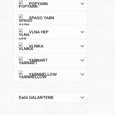
POPYARN
SPAGO YARN
VLNA HEP
VLNIKA
YARNART
YARNMELLOW
Další GALANTERIE