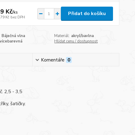
9 Kč
/
ks
Přidat do košíku
,79 Kč
bez DPH
Báječná vlna
Materiál:
akryl/bavlna
vícebarevná
Hlídat cenu / dostupnost
Komentáře
0
. 2,5 - 3,5
íky, šatičky.