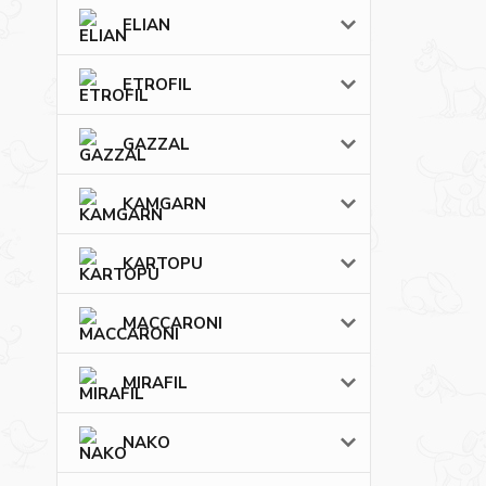
ELIAN
ETROFIL
GAZZAL
KAMGARN
KARTOPU
MACCARONI
MIRAFIL
NAKO