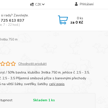
Přihlášení
CZK
 si rady? Zavolejte.
0
ks
 725 613 837
za
0 Kč
e, 7 - 22 hod.)
3nitka 750 m
Ohodnotit produkt
yl / 50% bavlna, klubíčko 3nitka 750 m, jehlice č. 2,5 - 3,5,
č. 2,5 - 3,5 Příjemná směsová příze s barevnými přechody
na větší šátky, svetříky, šatičky.
celý popis
tupnost
Skladem 1 ks