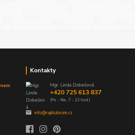
Kontakty
Mgr. Linda Dobešová
týnem
+420 725 613 837
(Po - Ne, 7 - 22 hod.)
info@rajklubicek.cz