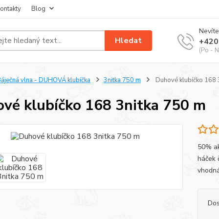
ontakty
Blog
Nevíte
Hledat
+420
(Po - N
áječná vlna - DUHOVÁ klubíčka
3nitka 750 m
Duhové klubíčko 168 
vé klubíčko 168 3nitka 750 m
50% akr
háček 
vhodná 
Dos