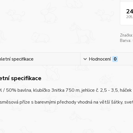
24
205
Značka:
Barva:
etní specifikace
Hodnocení
0
tní specifikace
 / 50% bavlna, klubíčko 3nitka 750 m, jehlice č. 2,5 - 3,5, háček č
směsová příze s barevnými přechody vhodná na větší šátky, svetř