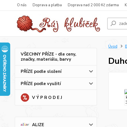
O nás
Doprava a platba
Doprava nad 2 000 Kč zdarma
K
Úvod
B
VŠECHNY PŘÍZE - dle ceny,
Duho
značky, materiálu, barvy
PŘÍZE podle složení
PŘÍZE podle využití
V Ý P R O D E J
ALIZE