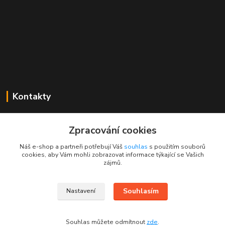
Kontakty
Mgr. Linda Dobešová
+420 725 613 837
Zpracování cookies
(Po - Ne, 7 - 22 hod.)
Náš e-shop a partneři potřebují Váš
souhlas
s použitím souborů
cookies, aby Vám mohli zobrazovat informace týkající se Vašich
info@rajklubicek.cz
zájmů.
Souhlasím
Nastavení
Souhlas můžete odmítnout
zde
.