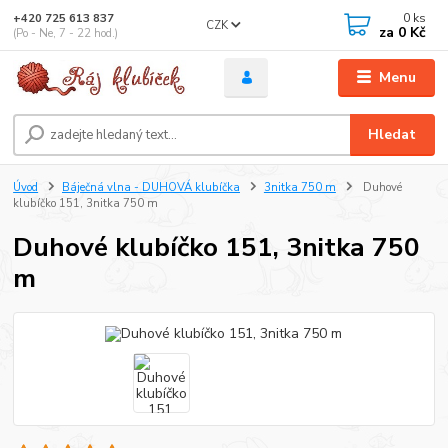
0
ks
+420 725 613 837
CZK
za
0 Kč
(Po - Ne, 7 - 22 hod.)
Menu
Hledat
Úvod
Báječná vlna - DUHOVÁ klubíčka
3nitka 750 m
Duhové
klubíčko 151, 3nitka 750 m
Duhové klubíčko 151, 3nitka 750
m