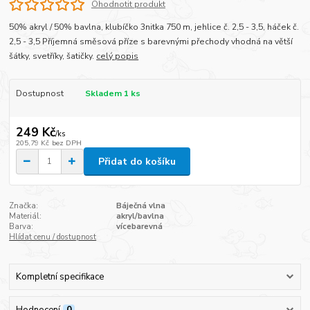
Ohodnotit produkt
50% akryl / 50% bavlna, klubíčko 3nitka 750 m, jehlice č. 2,5 - 3,5, háček č.
2,5 - 3,5 Příjemná směsová příze s barevnými přechody vhodná na větší
šátky, svetříky, šatičky.
celý popis
Dostupnost
Skladem 1 ks
249 Kč
/
ks
205,79 Kč
bez DPH
Přidat do košíku
Značka:
Báječná vlna
Materiál:
akryl/bavlna
Barva:
vícebarevná
Hlídat cenu / dostupnost
Kompletní specifikace
Hodnocení
0