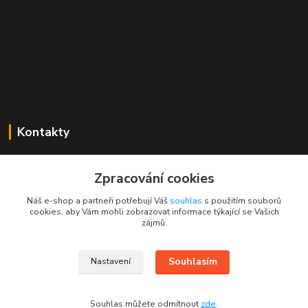
Kontakty
Mgr. Linda Dobešová
+420 725 613 837
Zpracování cookies
(Po - Ne, 7 - 22 hod.)
Náš e-shop a partneři potřebují Váš
souhlas
s použitím souborů
cookies, aby Vám mohli zobrazovat informace týkající se Vašich
info@rajklubicek.cz
zájmů.
Souhlasím
Nastavení
Souhlas můžete odmítnout
zde
.