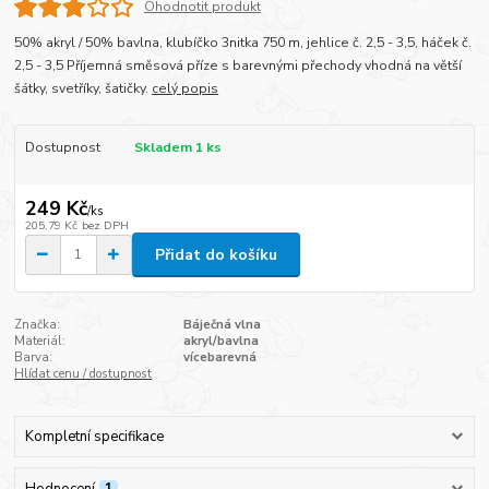
Ohodnotit produkt
50% akryl / 50% bavlna, klubíčko 3nitka 750 m, jehlice č. 2,5 - 3,5, háček č.
2,5 - 3,5 Příjemná směsová příze s barevnými přechody vhodná na větší
šátky, svetříky, šatičky.
celý popis
Dostupnost
Skladem 1 ks
249 Kč
/
ks
205,79 Kč
bez DPH
Přidat do košíku
Značka:
Báječná vlna
Materiál:
akryl/bavlna
Barva:
vícebarevná
Hlídat cenu / dostupnost
Kompletní specifikace
Hodnocení
1