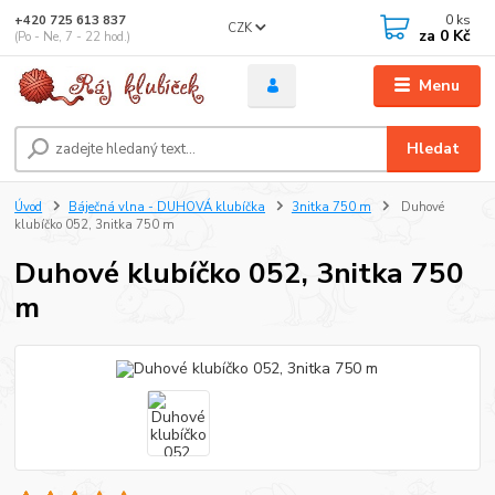
0
ks
+420 725 613 837
CZK
za
0 Kč
(Po - Ne, 7 - 22 hod.)
Menu
Hledat
Úvod
Báječná vlna - DUHOVÁ klubíčka
3nitka 750 m
Duhové
klubíčko 052, 3nitka 750 m
Duhové klubíčko 052, 3nitka 750
m