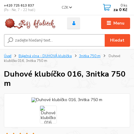
0
ks
+420 725 613 837
CZK
za
0 Kč
(Po - Ne, 7 - 22 hod.)
Menu
Hledat
Úvod
Báječná vlna - DUHOVÁ klubíčka
3nitka 750 m
Duhové
klubíčko 016, 3nitka 750 m
Duhové klubíčko 016, 3nitka 750
m