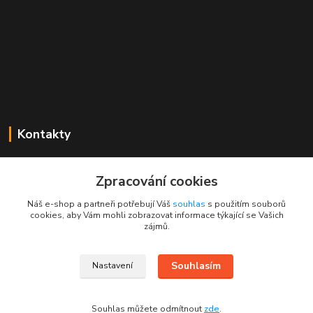
Kontakty
Mgr. Linda Dobešová
+420 725 613 837
Zpracování cookies
(Po - Ne, 7 - 22 hod.)
Náš e-shop a partneři potřebují Váš
souhlas
s použitím souborů
cookies, aby Vám mohli zobrazovat informace týkající se Vašich
info@rajklubicek.cz
zájmů.
Souhlasím
Nastavení
Souhlas můžete odmítnout
zde
.