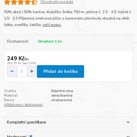
Ohodnotit produkt
50% akryl / 50% bavlna, klubíčko 3nitka 750 m, jehlice č. 2,5 - 3,5, háček č.
2,5 - 3,5 Příjemná směsová příze s barevnými přechody vhodná na větší
šátky, svetříky, šatičky.
celý popis
Dostupnost
Skladem 1 ks
249 Kč
/
ks
205,79 Kč
bez DPH
Přidat do košíku
Značka:
Báječná vlna
Materiál:
akryl/bavlna
Barva:
vícebarevná
Hlídat cenu / dostupnost
Kompletní specifikace
Hodnocení
4