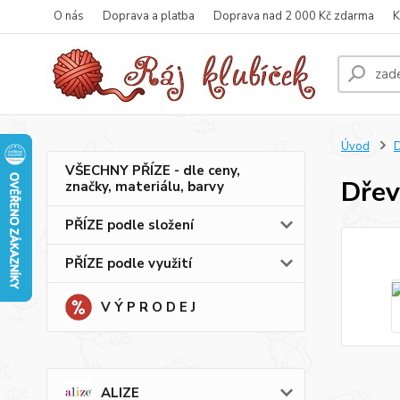
O nás
Doprava a platba
Doprava nad 2 000 Kč zdarma
K
Úvod
VŠECHNY PŘÍZE - dle ceny,
Dřev
značky, materiálu, barvy
PŘÍZE podle složení
PŘÍZE podle využití
V Ý P R O D E J
ALIZE