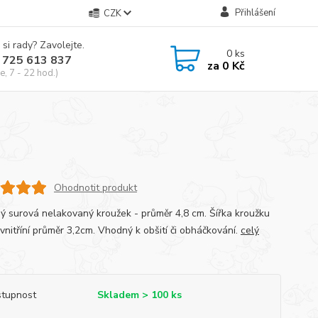
Přihlášení
CZK
 si rady? Zavolejte.
0
ks
 725 613 837
za
0 Kč
e, 7 - 22 hod.)
Ohodnotit produkt
ý surová nelakovaný kroužek - průměr 4,8 cm. Šířka kroužku
vnitříní průměr 3,2cm. Vhodný k obšití či obháčkování.
celý
tupnost
Skladem > 100 ks