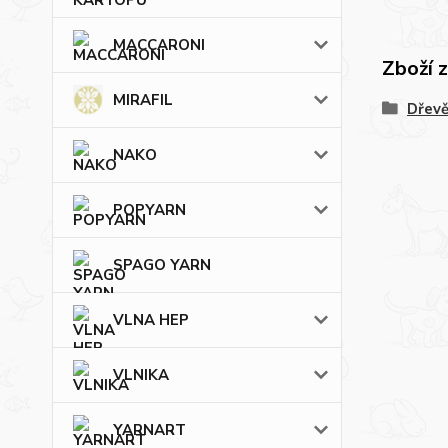
MACCARONI
Zboží 
MIRAFIL
Dřevě
NAKO
POPYARN
SPAGO YARN
VLNA HEP
VLNIKA
YARNART