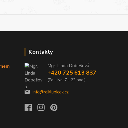
Kontakty
Mgr. Linda Dobešová
týnem
+420 725 613 837
(Po - Ne, 7 - 22 hod.)
info@rajklubicek.cz