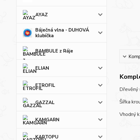
AYAZ
Báječná vlna - DUHOVÁ
klubíčka
BAMBULE z Ráje
Kompl
ELIAN
Komple
ETROFIL
Dřevěný 
Šířka kro
GAZZAL
Vhodný k 
KAMGARN
KARTOPU