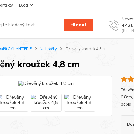
ontakty
Blog
Nevíte
Hledat
+420
(Po - N
Další GALANTERIE
Na hračky
Dřevěný kroužek 4,8 cm
ěný kroužek 4,8 cm
Dřevěn
0,8cm, 
popis
Dos