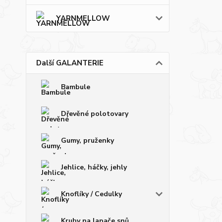
YARNMELLOW
Další GALANTERIE
Bambule
Dřevěné polotovary
Gumy, pruženky
Jehlice, háčky, jehly
Knoflíky / Cedulky
Kruhy na lapače snů