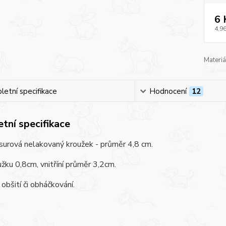
6 
4,96
Materiá
etní specifikace
Hodnocení
12
tní specifikace
surová nelakovaný kroužek - průměr 4,8 cm.
užku 0,8cm, vnitříní průměr 3,2cm.
obšití či obháčkování.