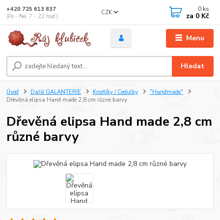
0
ks
+420 725 613 837
CZK
za
0 Kč
(Po - Ne, 7 - 22 hod.)
Menu
Hledat
Úvod
Další GALANTERIE
Knoflíky / Cedulky
"Handmade"
Dřevěná elipsa Hand made 2,8 cm různé barvy
Dřevěná elipsa Hand made 2,8 cm
různé barvy