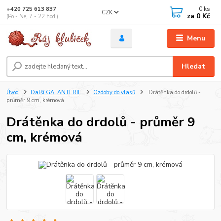
0
ks
+420 725 613 837
CZK
za
0 Kč
(Po - Ne, 7 - 22 hod.)
Menu
Hledat
Úvod
Další GALANTERIE
Ozdoby do vlasů
Drátěnka do drdolů -
průměr 9 cm, krémová
Drátěnka do drdolů - průměr 9
cm, krémová