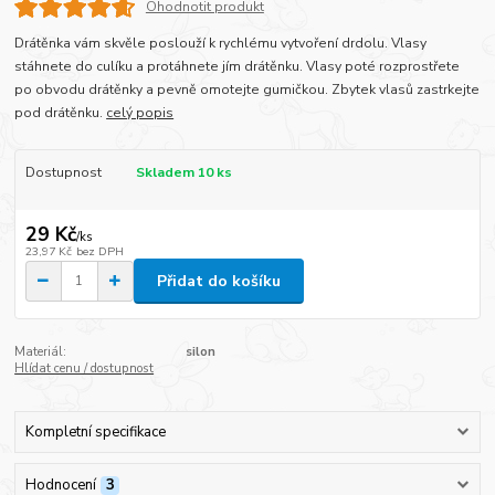
Ohodnotit produkt
Drátěnka vám skvěle poslouží k rychlému vytvoření drdolu. Vlasy
stáhnete do culíku a protáhnete jím drátěnku. Vlasy poté rozprostřete
po obvodu drátěnky a pevně omotejte gumičkou. Zbytek vlasů zastrkejte
pod drátěnku.
celý popis
Dostupnost
Skladem 10 ks
29 Kč
/
ks
23,97 Kč
bez DPH
Přidat do košíku
Materiál:
silon
Hlídat cenu / dostupnost
Kompletní specifikace
Hodnocení
3