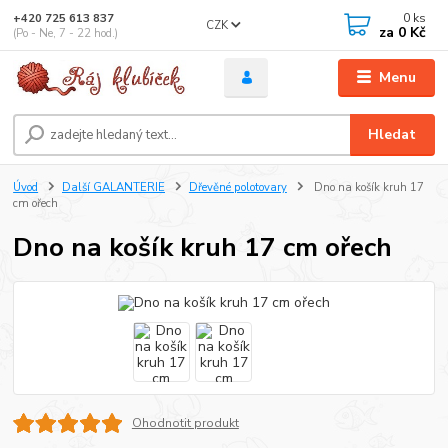
0
ks
+420 725 613 837
CZK
za
0 Kč
(Po - Ne, 7 - 22 hod.)
Menu
Hledat
Úvod
Další GALANTERIE
Dřevěné polotovary
Dno na košík kruh 17
cm ořech
Dno na košík kruh 17 cm ořech
Ohodnotit produkt