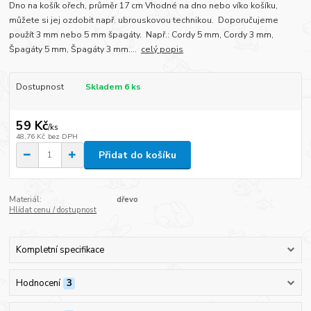
Dno na košík ořech, průměr 17 cm Vhodné na dno nebo víko košíku,
můžete si jej ozdobit např. ubrouskovou technikou. Doporučujeme
použít 3 mm nebo 5 mm špagáty. Např.: Cordy 5 mm, Cordy 3 mm,
Špagáty 5 mm, Špagáty 3 mm....
celý popis
Dostupnost
Skladem 6 ks
59 Kč
/
ks
48,76 Kč
bez DPH
Přidat do košíku
Materiál:
dřevo
Hlídat cenu / dostupnost
Kompletní specifikace
Hodnocení
3