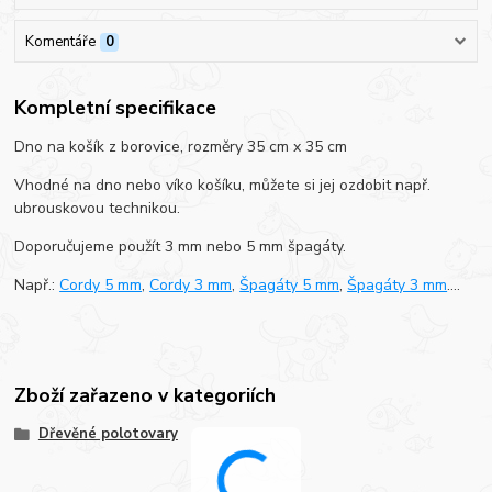
Komentáře
0
Kompletní specifikace
Dno na košík z borovice, rozměry 35 cm x 35 cm
Vhodné na dno nebo víko košíku, můžete si jej ozdobit např.
ubrouskovou technikou.
Doporučujeme použít 3 mm nebo 5 mm špagáty.
Např.:
Cordy 5 mm
,
Cordy 3 mm
,
Špagáty 5 mm
,
Špagáty 3 mm
....
Zboží zařazeno v kategoriích
Dřevěné polotovary