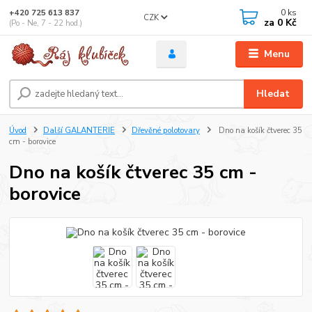
0
ks
+420 725 613 837
CZK
za
0 Kč
(Po - Ne, 7 - 22 hod.)
Menu
Hledat
Úvod
Další GALANTERIE
Dřevěné polotovary
Dno na košík čtverec 35
cm - borovice
Dno na košík čtverec 35 cm -
borovice