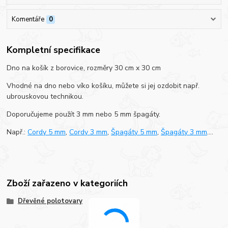
Komentáře
0
Kompletní specifikace
Dno na košík z borovice, rozměry 30 cm x 30 cm
Vhodné na dno nebo víko košíku, můžete si jej ozdobit např.
ubrouskovou technikou.
Doporučujeme použít 3 mm nebo 5 mm špagáty.
Např.:
Cordy 5 mm
,
Cordy 3 mm
,
Špagáty 5 mm
,
Špagáty 3 mm
....
Zboží zařazeno v kategoriích
Dřevěné polotovary