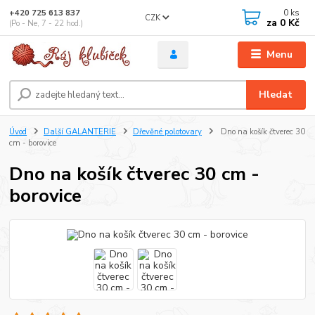
0
ks
+420 725 613 837
CZK
za
0 Kč
(Po - Ne, 7 - 22 hod.)
Menu
Hledat
Úvod
Další GALANTERIE
Dřevěné polotovary
Dno na košík čtverec 30
cm - borovice
Dno na košík čtverec 30 cm -
borovice