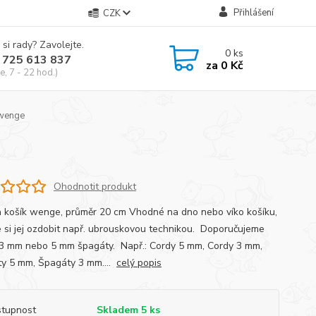
Přihlášení
CZK
 si rady? Zavolejte.
0
ks
 725 613 837
za
0 Kč
e, 7 - 22 hod.)
 wenge
Ohodnotit produkt
 košík wenge, průměr 20 cm Vhodné na dno nebo víko košíku,
 si jej ozdobit např. ubrouskovou technikou. Doporučujeme
 3 mm nebo 5 mm špagáty. Např.: Cordy 5 mm, Cordy 3 mm,
y 5 mm, Špagáty 3 mm....
celý popis
tupnost
Skladem 5 ks