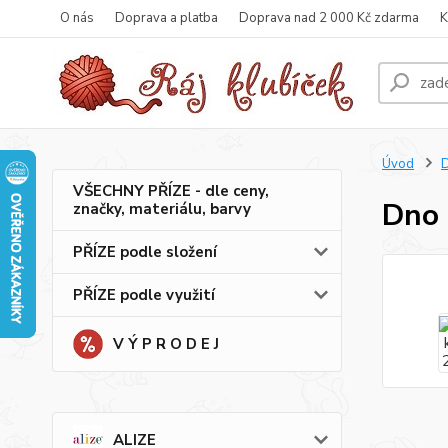
O nás
Doprava a platba
Doprava nad 2 000 Kč zdarma
K
Úvod
VŠECHNY PŘÍZE - dle ceny,
Dno 
značky, materiálu, barvy
PŘÍZE podle složení
PŘÍZE podle využití
V Ý P R O D E J
ALIZE