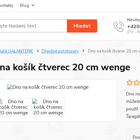
ontakty
Blog
Nevíte
Hledat
+420
(Po - N
Další GALANTERIE
Dřevěné polotovary
Dno na košík čtverec 20 cm
na košík čtverec 20 cm wenge
Dno na
můžete
použít
Špagát
Dos