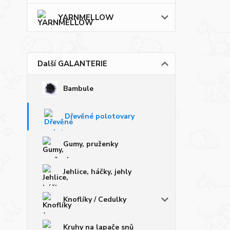
YARNMELLOW
Další GALANTERIE
Bambule
Dřevěné polotovary
Gumy, pruženky
Jehlice, háčky, jehly
Knoflíky / Cedulky
Kruhy na lapače snů