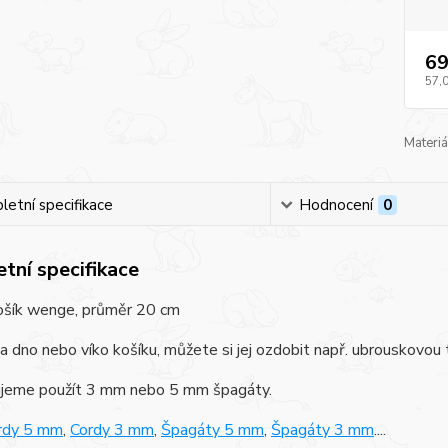
69
57,
Materiá
etní specifikace
Hodnocení
0
tní specifikace
ošík wenge, průměr 20 cm
 dno nebo víko košíku, můžete si jej ozdobit např. ubrouskovou 
jeme použít 3 mm nebo 5 mm špagáty.
rdy 5 mm
,
Cordy 3 mm
,
Špagáty 5 mm
,
Špagáty 3 mm
....