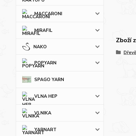
MACCARONI
MIRAFIL
Zboží 
NAKO
Dřevě
POPYARN
SPAGO YARN
VLNA HEP
VLNIKA
YARNART