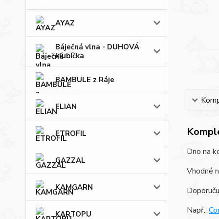
AYAZ
Báječná vlna - DUHOVÁ
klubíčka
BAMBULE z Ráje
Kompl
ELIAN
Komple
ETROFIL
Dno na k
GAZZAL
Vhodné na
KAMGARN
Doporuču
Např.:
Co
KARTOPU