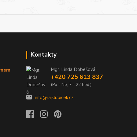
Kontakty
Mgr. Linda Dobešová
týnem
+420 725 613 837
(Po - Ne, 7 - 22 hod.)
info@rajklubicek.cz