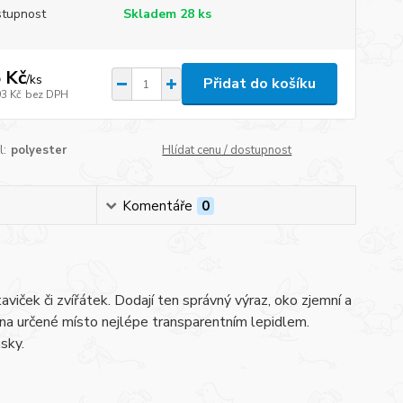
tupnost
Skladem 28 ks
 Kč
/
ks
Přidat do košíku
93 Kč
bez DPH
l:
polyester
Hlídat cenu / dostupnost
Komentáře
0
aviček či zvířátek. Dodají ten správný výraz, oko zjemní a
e na určené místo nejlépe transparentním lepidlem.
sky.