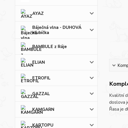
AYAZ
Báječná vlna - DUHOVÁ
klubíčka
BAMBULE z Ráje
ELIAN
Kompl
ETROFIL
Komple
GAZZAL
Kvalitní 
doslova j
Řasa je d
KAMGARN
KARTOPU