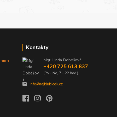
Kontakty
Mgr. Linda Dobešová
týnem
+420 725 613 837
(Po - Ne, 7 - 22 hod.)
info@rajklubicek.cz