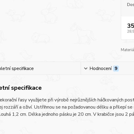
Dos
35
28,
Materiá
etní specifikace
Hodnocení
9
tní specifikace
dekorační řasy využijete při výrobě nejrůznějších háčkovaných post
ej rozzáří a oživí. Ustřihnou se na požadovanou délku a přilepí s
louhá 1,2 cm. Délka jednoho pásku je 20 cm. V krabičce jsou 2 pá