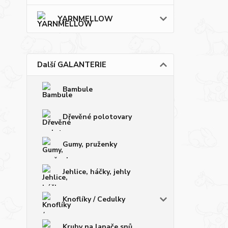
YARNMELLOW
Další GALANTERIE
Bambule
Dřevěné polotovary
Gumy, pruženky
Jehlice, háčky, jehly
Knoflíky / Cedulky
Kruhy na lapače snů