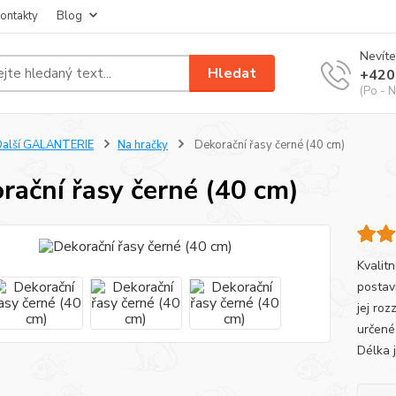
ontakty
Blog
Nevíte
Hledat
+420
(Po - N
Další GALANTERIE
Na hračky
Dekorační řasy černé (40 cm)
rační řasy černé (40 cm)
Kvalitn
postavi
jej roz
určené
Délka 