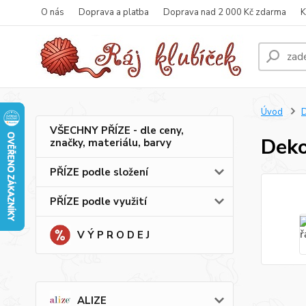
O nás
Doprava a platba
Doprava nad 2 000 Kč zdarma
K
Úvod
VŠECHNY PŘÍZE - dle ceny,
Deko
značky, materiálu, barvy
PŘÍZE podle složení
PŘÍZE podle využití
V Ý P R O D E J
ALIZE