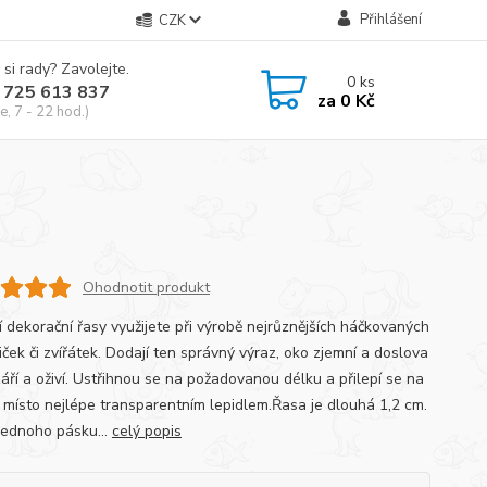
Přihlášení
CZK
 si rady? Zavolejte.
0
ks
 725 613 837
za
0 Kč
e, 7 - 22 hod.)
Ohodnotit produkt
í dekorační řasy využijete při výrobě nejrůznějších háčkovaných
ček či zvířátek. Dodají ten správný výraz, oko zjemní a doslova
září a oživí. Ustřihnou se na požadovanou délku a přilepí se na
 místo nejlépe transparentním lepidlem.Řasa je dlouhá 1,2 cm.
jednoho pásku...
celý popis