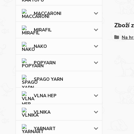
MACCARONI
Zboží 
MIRAFIL
Na hr
NAKO
POPYARN
SPAGO YARN
VLNA HEP
VLNIKA
YARNART