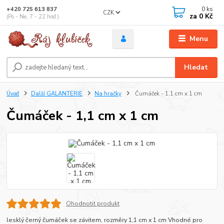
0
ks
+420 725 613 837
CZK
za
0 Kč
(Po - Ne, 7 - 22 hod.)
Menu
Hledat
Úvod
Další GALANTERIE
Na hračky
Čumáček - 1,1 cm x 1 cm
Čumáček - 1,1 cm x 1 cm
Ohodnotit produkt
lesklý černý čumáček se závitem, rozměry 1,1 cm x 1 cm Vhodné pro