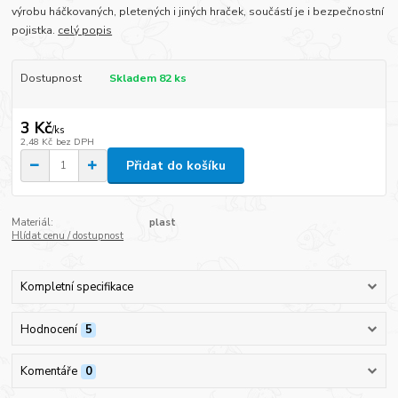
výrobu háčkovaných, pletených i jiných hraček, součástí je i bezpečnostní
pojistka.
celý popis
Dostupnost
Skladem 82 ks
3 Kč
/
ks
2,48 Kč
bez DPH
Přidat do košíku
Materiál:
plast
Hlídat cenu / dostupnost
Kompletní specifikace
Hodnocení
5
Komentáře
0