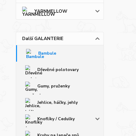
YARNMELLOW
Další GALANTERIE
Bambule
Dřevěné polotovary
Gumy, pruženky
Jehlice, háčky, jehly
Knoflíky / Cedulky
Kruhy na lapače snů