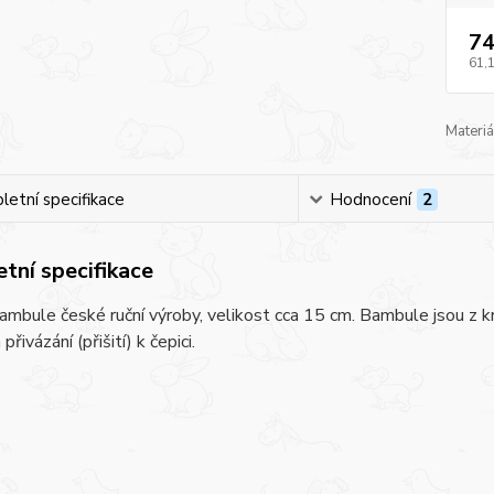
74
61,
Materiá
etní specifikace
Hodnocení
2
tní specifikace
ambule české ruční výroby, velikost cca 15 cm. Bambule jsou z k
přivázání (přišití) k čepici.