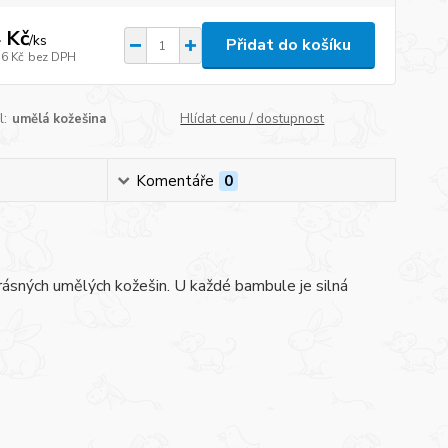
 Kč
/
ks
Přidat do košíku
16 Kč
bez DPH
l:
umělá kožešina
Hlídat cenu / dostupnost
Komentáře
0
rásných umělých kožešin. U každé bambule je silná