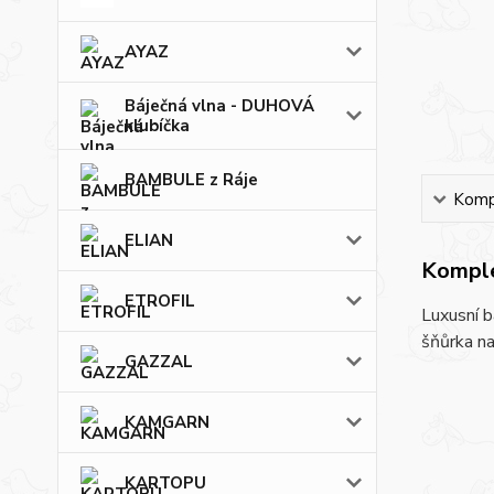
AYAZ
Báječná vlna - DUHOVÁ
klubíčka
BAMBULE z Ráje
Kompl
ELIAN
Komple
ETROFIL
Luxusní b
šňůrka na 
GAZZAL
KAMGARN
KARTOPU