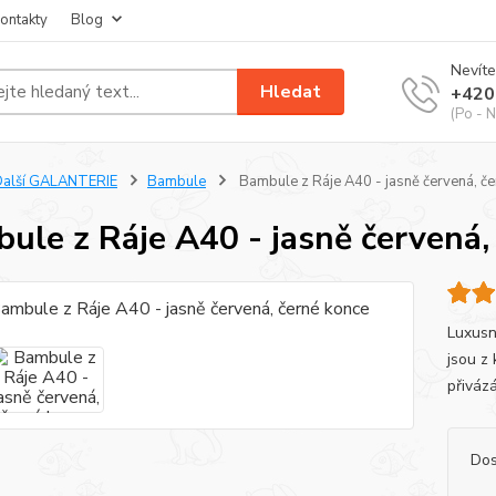
ontakty
Blog
Nevíte
Hledat
+420
(Po - N
Další GALANTERIE
Bambule
Bambule z Ráje A40 - jasně červená, če
ule z Ráje A40 - jasně červená,
Luxusn
jsou z
přivázá
Dos