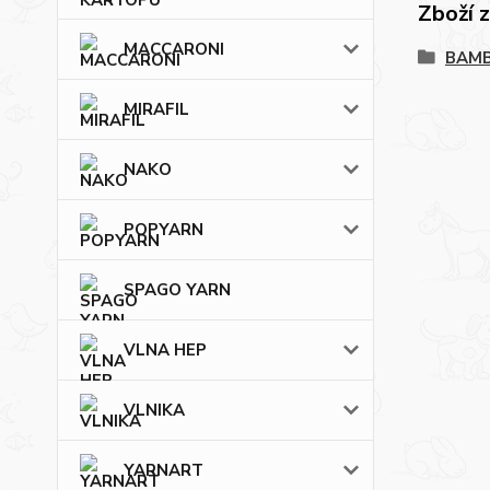
Zboží 
MACCARONI
BAMB
MIRAFIL
NAKO
POPYARN
SPAGO YARN
VLNA HEP
VLNIKA
YARNART