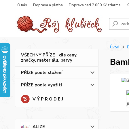
O nás
Doprava a platba
Doprava nad 2 000 Kč zdarma
K
Úvod
VŠECHNY PŘÍZE - dle ceny,
Bamb
značky, materiálu, barvy
PŘÍZE podle složení
PŘÍZE podle využití
V Ý P R O D E J
ALIZE