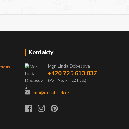
Kontakty
Mgr. Linda Dobešová
týnem
+420 725 613 837
(Po - Ne, 7 - 22 hod.)
info@rajklubicek.cz