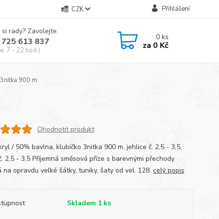
Přihlášení
CZK
 si rady? Zavolejte.
0
ks
 725 613 837
za
0 Kč
e, 7 - 22 hod.)
3nitka 900 m
Ohodnotit produkt
yl / 50% bavlna, klubíčko 3nitka 900 m, jehlice č. 2,5 - 3,5,
č. 2,5 - 3,5 Příjemná směsová příze s barevnými přechody
 na opravdu velké šátky, tuniky, šaty od vel. 128.
celý popis
tupnost
Skladem 1 ks