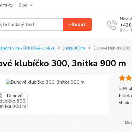
ontakty
Blog
Nevíte
Hledat
+420
(Po - N
áječná vlna - DUHOVÁ klubíčka
3nitka 900 m
Duhové klubíčko 300, 
vé klubíčko 300, 3nitka 900 m
50% akr
háček 
vhodná
Dos