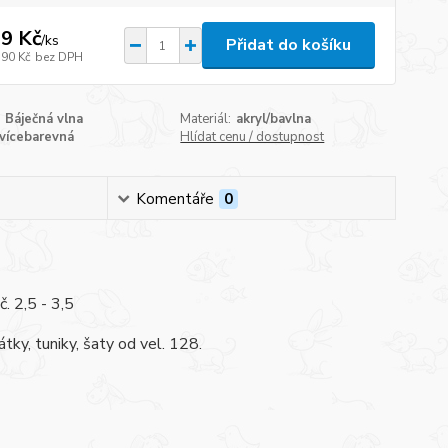
9 Kč
/
ks
Přidat do košíku
,90 Kč
bez DPH
Báječná vlna
Materiál:
akryl/bavlna
vícebarevná
Hlídat cenu / dostupnost
Komentáře
0
. 2,5 - 3,5
ky, tuniky, šaty od vel. 128.