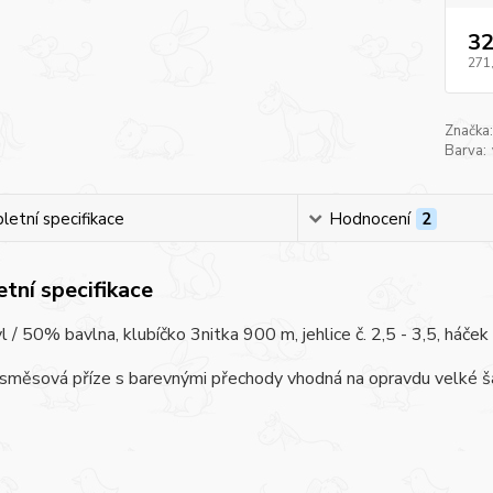
32
271
Značka:
Barva:
etní specifikace
Hodnocení
2
tní specifikace
 / 50% bavlna, klubíčko 3nitka 900 m, jehlice č. 2,5 - 3,5, háček č
směsová příze s barevnými přechody vhodná na opravdu velké šát