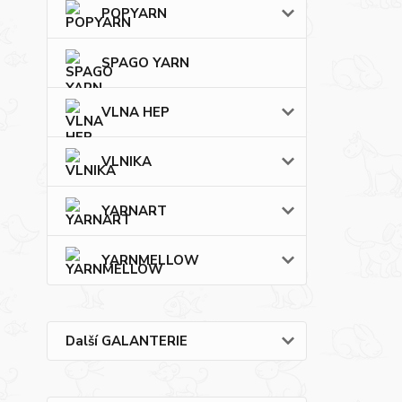
POPYARN
SPAGO YARN
VLNA HEP
VLNIKA
YARNART
YARNMELLOW
Další GALANTERIE