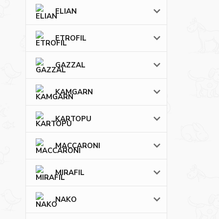
ELIAN
ETROFIL
GAZZAL
KAMGARN
KARTOPU
MACCARONI
MIRAFIL
NAKO