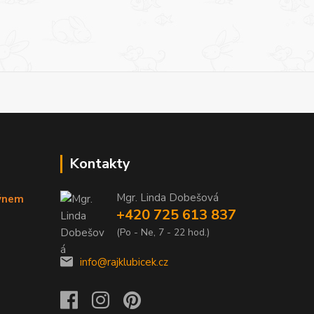
Kontakty
Mgr. Linda Dobešová
týnem
+420 725 613 837
(Po - Ne, 7 - 22 hod.)
info@rajklubicek.cz