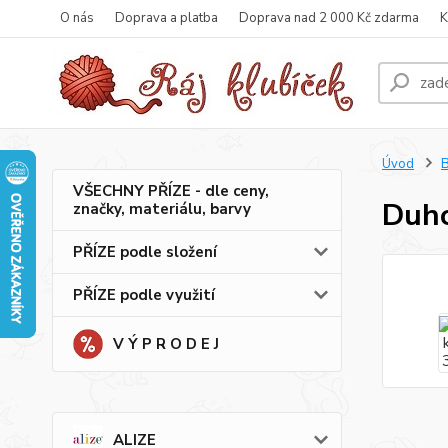
O nás
Doprava a platba
Doprava nad 2 000 Kč zdarma
K
Úvod
B
VŠECHNY PŘÍZE - dle ceny,
Duho
značky, materiálu, barvy
PŘÍZE podle složení
PŘÍZE podle využití
V Ý P R O D E J
ALIZE